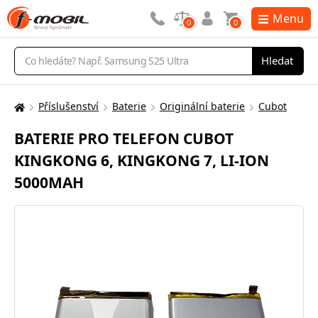
Menu
0
0
Vyhledávání
Hledat
Příslušenství
Baterie
Originální baterie
Cubot
Zde
se
BATERIE PRO TELEFON CUBOT
nacházíte:
KINGKONG 6, KINGKONG 7, LI-ION
5000MAH