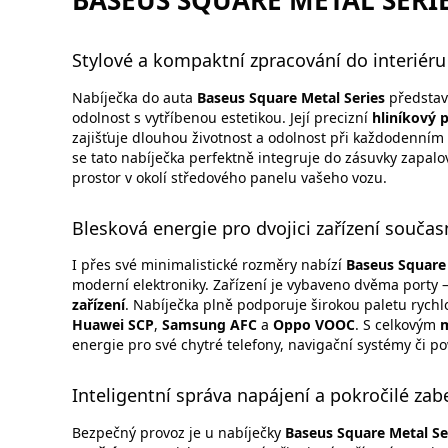
BASEUS SQUARE METAL SERI
Stylové a kompaktní zpracování do interiéru
Nabíječka do auta
Baseus Square Metal Series
představ
odolnost s vytříbenou estetikou. Její precizní
hliníkový 
zajišťuje dlouhou životnost a odolnost při každodenní
se tato nabíječka perfektně integruje do zásuvky zapal
prostor v okolí středového panelu vašeho vozu.
Blesková energie pro dvojici zařízení součas
I přes své minimalistické rozměry nabízí
Baseus Square 
moderní elektroniky. Zařízení je vybaveno dvěma porty 
zařízení
. Nabíječka plně podporuje širokou paletu rychl
Huawei SCP
,
Samsung AFC
a
Oppo VOOC
. S celkovým
energie pro své chytré telefony, navigační systémy či po
Inteligentní správa napájení a pokročilé za
Bezpečný provoz je u nabíječky
Baseus Square Metal Se