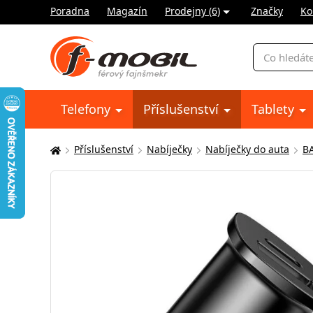
Poradna
Magazín
Prodejny (6)
Značky
Ko
Vyhledávání
Telefony
Příslušenství
Tablety
Příslušenství
Nabíječky
Nabíječky do auta
B
Zde
se
nacházíte: