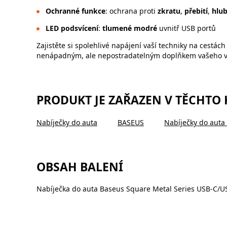
Ochranné funkce
: ochrana proti
zkratu
,
přebití
,
hlu
LED podsvícení
:
tlumené modré
uvnitř USB portů
Zajistěte si spolehlivé napájení vaší techniky na cestách
nenápadným, ale nepostradatelným doplňkem vašeho v
PRODUKT JE ZAŘAZEN V TĚCHTO
Nabíječky do auta
BASEUS
Nabíječky do aut
OBSAH BALENÍ
Nabíječka do auta Baseus Square Metal Series USB-C/U