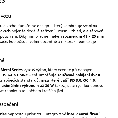
ES
 vozu
uje vrchol funkčního designu, který kombinuje vysokou
povrch
nejenže dodává zařízení luxusní vzhled, ale zároveň
m používání. Díky mimořádně
malým rozměrům 48 × 25 mm
ovače, kde působí velmi decentně a nikterak neomezuje
ně
Metal Series
vysoký výkon, který oceníte při napájení
–
USB-A
a
USB-C
– což umožňuje
současné nabíjení dvou
onabíjecích standardů, mezi které patří
PD 3.0
,
QC 4.0
,
maximálním výkonem až 30 W
tak zajistíte rychlou obnovu
werbanky, a to i během kratších jízd.
bezpečení
ries
naprostou prioritou. Integrované
inteligentní řízení