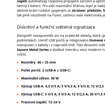
napětí
automaticky rozpozná připojené zařízení a optimal
šetrný k baterii. Pro vaši maximální klidnou mysl je n
aktivně brání rizikům spojeným se
zkratem
,
přebitím
,
h
tak plně soustředit na řízení, zatímco vaše elektronika
Diskrétní a funkční světelná signalizace
Designéři nezapomněli ani na praktické detaily, které z
podmínkách. Uvnitř USB portů je integrováno
tlumené 
manipulaci s kabely i v naprosté tmě. Toto decentní svě
Square Metal Series
a dodává interiéru vozu moderní nád
rušilo.
Rozměry
:
48 × 25 mm
Počet portů
:
2
(
USB-A
a
USB-C
)
Maximální výkon
:
30 W
Výstup USB-A
:
4,5 V/5 A; 5 V/4,5 A; 9 V/3 A; 12 V/2,5
Výstup USB-C
:
5 V/3 A; 9 V/3 A; 12 V/2,5 A; 20 V/1,5 
Pracovní napětí
:
12–24 V