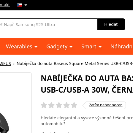
ntakt
Hledat
Wearables
Gadgety
Smart
Náhradní
ASEUS
Nabíječka do auta Baseus Square Metal Series USB-C/USB
NABÍJEČKA DO AUTA BA
USB-C/USB-A 30W, ČER
Zatím nehodnocen
Hledáte elegantní a vysoce výkonné řešení pro
automobilu?