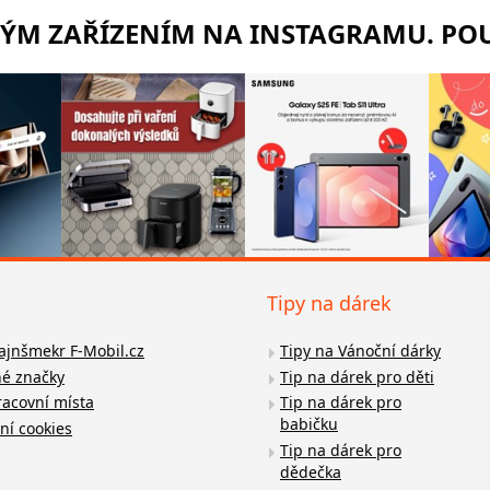
RÝM ZAŘÍZENÍM NA INSTAGRAMU. POU
Tipy na dárek
fajnšmekr F-Mobil.cz
Tipy na Vánoční dárky
é značky
Tip na dárek pro děti
racovní místa
Tip na dárek pro
babičku
ní cookies
Tip na dárek pro
dědečka