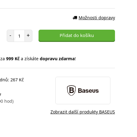
Možnosti dopravy
Počet položek
-
+
Přidat do košíku
 za
999 Kč
a získáte
dopravu zdarma
!
 dnů: 267 Kč
7
00 hod)
Zobrazit další produkty BASEUS