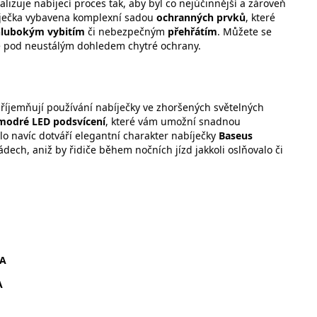
izuje nabíjecí proces tak, aby byl co nejúčinnější a zároveň
abíječka vybavena komplexní sadou
ochranných prvků
, které
lubokým vybitím
či nebezpečným
přehřátím
. Můžete se
 je pod neustálým dohledem chytré ochrany.
příjemňují používání nabíječky ve zhoršených světelných
modré LED podsvícení
, které vám umožní snadnou
tlo navíc dotváří elegantní charakter nabíječky
Baseus
ech, aniž by řidiče během nočních jízd jakkoli oslňovalo či
 A
A