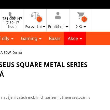
731 000 147
0
0
(7:30–17
hod.)
Porovnání
Přihlášení
0
Kč
 díly
Gaming
Bazar
Akce
-A 30W, černá
SEUS SQUARE METAL SERIES
NÁ
 napájení vašich mobilních zařízení během cestování v