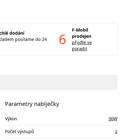
F-Mobil
chlé dodání
6
prodejen
kladem posíláme do 24
přijďte se
poradit
Parametry nabíječky
Výkon
30W
Počet výstupů
2