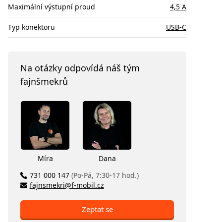
Maximální výstupní proud
4,5 A
Typ konektoru
USB-C
Na otázky odpovídá náš tým
fajnšmekrů
Míra
Dana
731 000 147
(Po-Pá, 7:30-17 hod.)
fajnsmekri@f-mobil.cz
Zeptat se