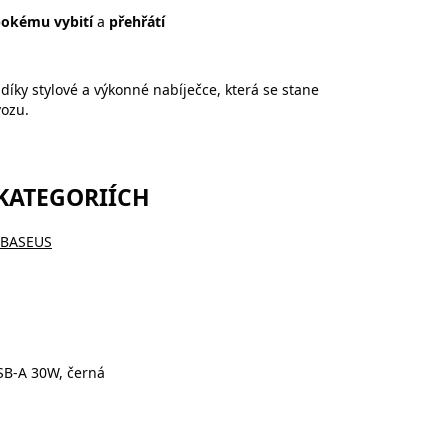
bokému vybití
a
přehřátí
 díky stylové a výkonné nabíječce, která se stane
ozu.
 KATEGORIÍCH
a BASEUS
SB-A 30W, černá