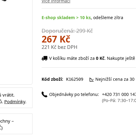
Více informací
E-shop skladem > 10 ks
, odešleme zítra
Doporučená: 299 Kč
267 Kč
221 Kč bez DPH
V košíku máte zboží za
0 Kč
. Nakupte ještě
Kód zboží:
Nejnižší cena za 30
K162509
Objednávky po telefonu:
+420 731 000 14
vrátit.
(Po–Pá: 7:30–17:
ů.
Podmínky
.
echny –
Č)