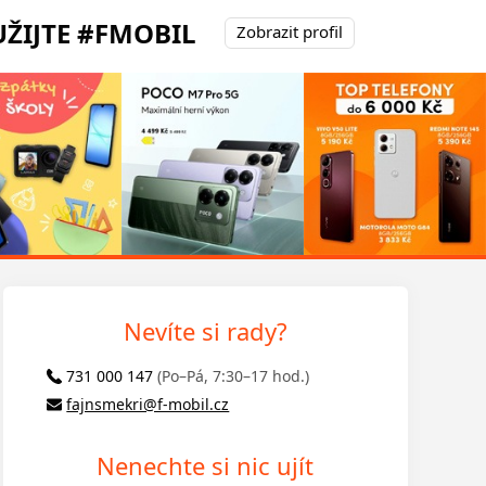
ŽIJTE #FMOBIL
Zobrazit profil
Nevíte si rady?
731 000 147
(Po–Pá, 7:30–17 hod.)
fajnsmekri@f-mobil.cz
Nenechte si nic ujít