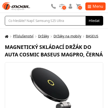
Menu
0
0
Vyhledávání
Hledat
Příslušenství
Držáky
Držáky na mobily
BASEUS
Zde
se
MAGNETICKÝ SKLÁDACÍ DRŽÁK DO
nacházíte:
AUTA COSMIC BASEUS MAGPRO, ČERNÁ