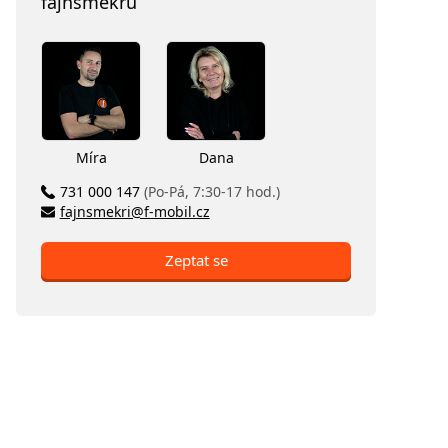
fajnšmekrů
Míra
Dana
731 000 147
(Po-Pá, 7:30-17 hod.)
fajnsmekri@f-mobil.cz
Zeptat se