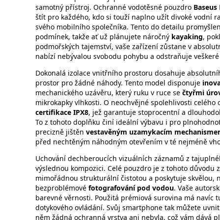
samotný přístroj. Ochranné vodotěsné pouzdro
Baseus 
štít pro každého, kdo si touží naplno užít divoké vodní
svého mobilního společníka. Tento do detailu promyšlen
podmínek, takže ať už plánujete náročný
kayaking
, pok
podmořských tajemství, vaše zařízení zůstane v absolut
nabízí nebývalou svobodu pohybu a odstraňuje veškeré b
Dokonalá izolace vnitřního prostoru dosahuje absolutní
prostor pro žádné náhody. Tento model disponuje
inova
mechanického uzávěru, který ruku v ruce se
čtyřmi úro
mikrokapky vlhkosti. O neochvějné spolehlivosti celého o
certifikace IPX8
, jež garantuje stoprocentní a dlouhod
To z tohoto doplňku činí ideální výbavu i pro plnohodn
precizně jištěn
vestavěným uzamykacím mechanism
před nechtěným náhodným otevřením v té nejméně vhod
Uchování dechberoucích vizuálních záznamů z tajuplného
výslednou kompozici. Celé pouzdro je z tohoto důvodu
mimořádnou strukturální čistotou a poskytuje skvělou, 
bezproblémové
fotografování pod vodou
. Vaše autorsk
barevné věrnosti. Použitá prémiová surovina má navíc tu
dotykového ovládání. Svůj smartphone tak můžete uvnitř
něm žádná ochranná vrstva ani nebyla, což vám dává pl