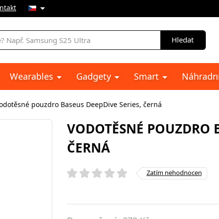
ntakt
Hledat
Wearables
Gadgety
Smart
Náhradní
odotěsné pouzdro Baseus DeepDive Series, černá
VODOTĚSNÉ POUZDRO BA
ČERNÁ
Zatím nehodnocen