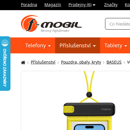
Poradna
Magazín
Prodejny (6)
Značky
Ko
Vyhledávání
Telefony
Příslušenství
Tablety
Příslušenství
Pouzdra, obaly, kryty
BASEUS
V
Zde
se
nacházíte: