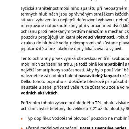
Fyzická zranitelnost mobilního aparátu při neopatrném 
temných hlubinách jsou oprávněným strašákem každého 
situace vybaven tou nejlepší defenzivní výbavou, neboť
integrované nafouknuté zóny plní v praxi hned dvojí klí
ochranu proti nečekaným tvrdým nárazům a mechanické
pouzdru propůjčují unikátní
plovoucí vlastnosti
. Pokud
z rukou do hluboké vody, nekompromisně zůstane plava
jej okamžitě a bez jakékoliv újmy lokalizovat a vylovit.
Tento ochranný prvek vyniká obrovskou vnitřní svobodo
mobilních zařízení na trhu. Je totiž plně
kompatibilní s 
největší smartphony současnosti. Aby bylo používání b
naleznete v základním balení
nastavitelný lanyard
urče
Délku tohoto popruhu si dokážete bleskově přizpůsobit 
neustále u sebe, přičemž vaše ruce zůstanou zcela volné 
vodních aktivitách
.
Pořízením tohoto vysoce průhledného TPU obalu získáte s
ochrání chytré telefony do velikosti 7,2" až do hloubky
Typ doplňku: Vodotěsné plovoucí pouzdro na mobilní
Přesné modelové označení:
Baseus DeepDive Series