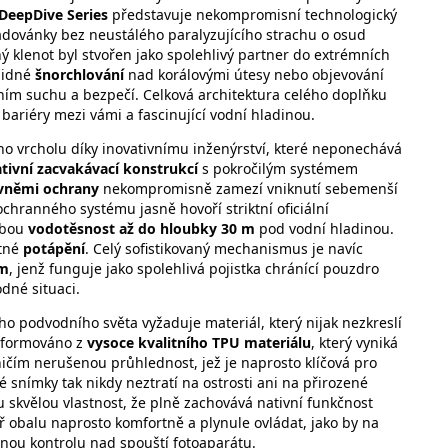
DeepDive Series
představuje nekompromisní technologický
 radovánky bez neustálého paralyzujícího strachu o osud
ý klenot byl stvořen jako spolehlivý partner do extrémních
lidné
šnorchlování
nad korálovými útesy nebo objevování
ním suchu a bezpečí. Celková architektura celého doplňku
ariéry mezi vámi a fascinující vodní hladinou.
ho vrcholu díky inovativnímu inženýrství, které neponechává
tivní zacvakávací konstrukcí
s pokročilým systémem
vněmi ochrany
nekompromisně zamezí vniknutí sebemenší
chranného systému jasně hovoří striktní oficiální
obou
vodotěsnost až do hloubky 30 m
pod vodní hladinou.
otné
potápění
. Celý sofistikovaný mechanismus je navíc
em
, jenž funguje jako spolehlivá pojistka chránící pouzdro
né situaci.
 podvodního světa vyžaduje materiál, který nijak nezkreslí
 zformováno z
vysoce kvalitního TPU materiálu
, který vyniká
ničím nerušenou průhlednost, jež je naprosto klíčová pro
é snímky tak nikdy neztratí na ostrosti ani na přirozené
 skvělou vlastnost, že plně zachovává nativní funkčnost
 obalu naprosto komfortně a plynule ovládat, jako by na
nou kontrolu nad spouští fotoaparátu.