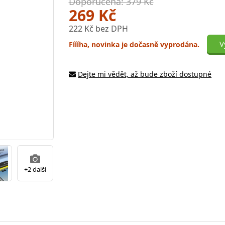
Doporučená: 379 Kč
269 Kč
222 Kč bez DPH
V
Fíííha, novinka je dočasně vyprodána.
Dejte mi vědět, až bude zboží dostupné
+2 další