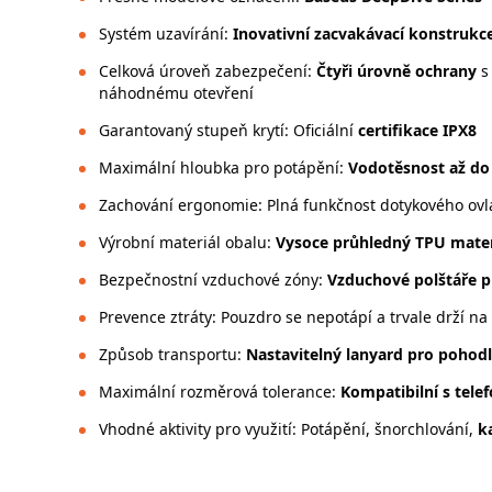
Systém uzavírání:
Inovativní zacvakávací konstrukc
Celková úroveň zabezpečení:
Čtyři úrovně ochrany
náhodnému otevření
Garantovaný stupeň krytí: Oficiální
certifikace IPX8
Maximální hloubka pro potápění:
Vodotěsnost až do
Zachování ergonomie: Plná funkčnost dotykového ovlá
Výrobní materiál obalu:
Vysoce průhledný TPU mater
Bezpečnostní vzduchové zóny:
Vzduchové polštáře p
Prevence ztráty: Pouzdro se nepotápí a trvale drží na
Způsob transportu:
Nastavitelný lanyard pro pohod
Maximální rozměrová tolerance:
Kompatibilní s telef
Vhodné aktivity pro využití: Potápění, šnorchlování,
k