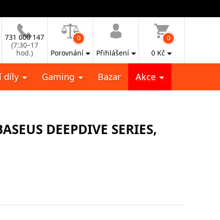
731 000 147
0
0
(7:30–17
hod.)
Porovnání
Přihlášení
0
Kč
 díly
Gaming
Bazar
Akce
SEUS DEEPDIVE SERIES,