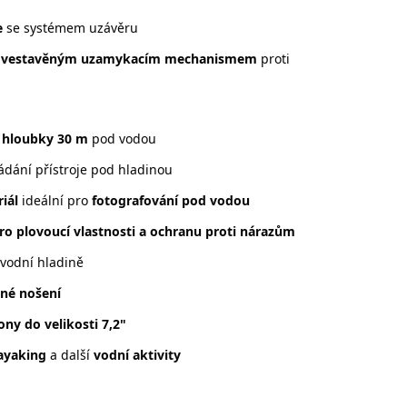
e
se systémem uzávěru
s
vestavěným uzamykacím mechanismem
proti
 hloubky 30 m
pod vodou
dání přístroje pod hladinou
iál
ideální pro
fotografování pod vodou
ro plovoucí vlastnosti a ochranu proti nárazům
 vodní hladině
lné nošení
ony do velikosti 7,2"
ayaking
a další
vodní aktivity