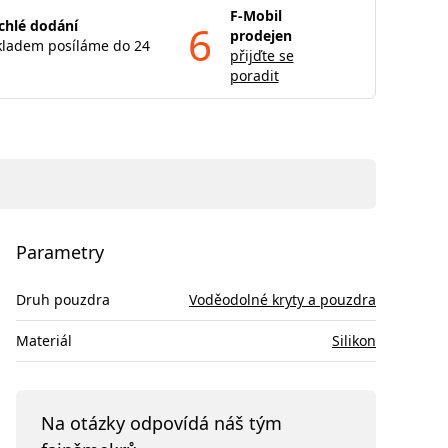
F-Mobil
chlé dodání
6
prodejen
kladem posíláme do 24
přijďte se
poradit
Parametry
Druh pouzdra
Voděodolné kryty a pouzdra
Materiál
Silikon
Na otázky odpovídá náš tým