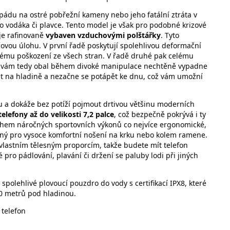
pádu na ostré pobřežní kameny nebo jeho fatální ztráta v
vodáka či plavce. Tento model je však pro podobné krizové
 je rafinovaně
vybaven vzduchovými polštářky
. Tyto
čovou úlohu. V první řadě poskytují spolehlivou deformační
mu poškození ze všech stran. V řadě druhé pak celému
 vám tedy obal během divoké manipulace nechtěně vypadne
t na hladině a nezačne se potápět ke dnu, což vám umožní
u a dokáže bez potíží pojmout drtivou většinu moderních
telefony až do velikosti 7,2 palce
, což bezpečně pokrývá i ty
ěhem náročných sportovních výkonů co nejvíce ergonomické,
ný pro vysoce komfortní nošení na krku nebo kolem ramene.
vlastním tělesným proporcím, takže budete mít telefon
pro pádlování, plavání či držení se paluby lodi při jiných
polehlivé plovoucí pouzdro do vody s certifikací IPX8, které
 30 metrů pod hladinou.
 telefon