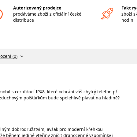
Autorizovaný prodejce
Fakt ry
prodáváme zboží z oficiální české
zboží s
distribuce
hodin
ocení (0)
l s certifikací IPX8, které ochrání váš chytrý telefon při
vzduchovým polštářkům bude spolehlivě plavat na hladině?
telným dobrodružstvím, avšak pro moderní křehkou
áže během jediné vteřiny zničit drahocenné vzpomínky i