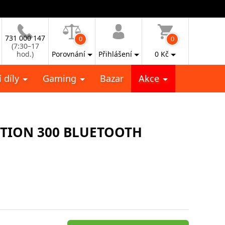
731 000 147
0
0
(7:30–17
hod.)
Porovnání
Přihlášení
0
Kč
 díly
Gaming
Bazar
Akce
TION 300 BLUETOOTH