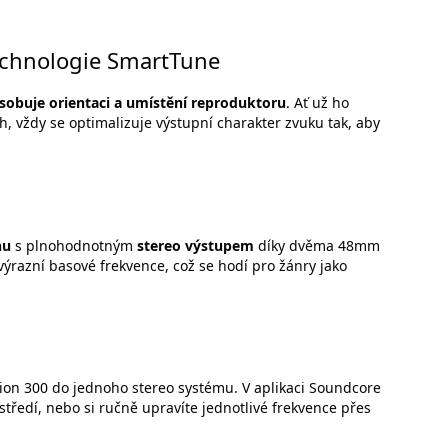
technologie SmartTune
sobuje orientaci a umístění reproduktoru
. Ať už ho
oh, vždy se optimalizuje výstupní charakter zvuku tak, aby
nu
s plnohodnotným
stereo výstupem
díky dvěma 48mm
výrazní basové frekvence, což se hodí pro žánry jako
on 300 do jednoho stereo systému. V aplikaci Soundcore
ostředí, nebo si ručně upravíte jednotlivé frekvence přes