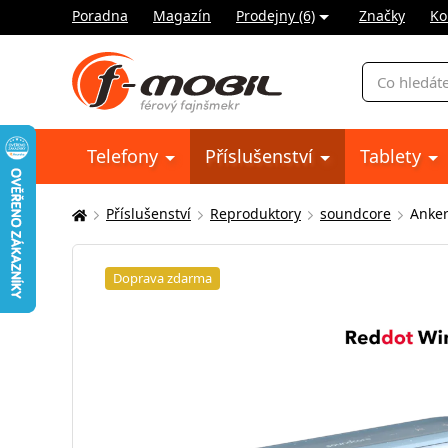
Poradna
Magazín
Prodejny (6)
Značky
Ko
Vyhledávání
Telefony
Příslušenství
Tablety
Příslušenství
Reproduktory
soundcore
Anker
Zde
se
nacházíte:
Doprava zdarma