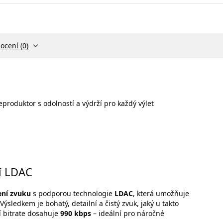
ocení (0)
eproduktor s odolností a výdrží pro každý výlet
ií LDAC
ení zvuku
s podporou technologie
LDAC
, která umožňuje
ýsledkem je bohatý, detailní a čistý zvuk, jaký u takto
í bitrate dosahuje
990 kbps
– ideální pro náročné