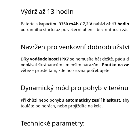
Výdrž až 13 hodin
Baterie s kapacitou
3350 mAh / 7,2 V
nabízí
až 13 hodin
od ranního startu až po večerní oheň – bez nutnosti zás
Navržen pro venkovní dobrodružstv
Díky
voděodolnosti IPX7
se nemusíte bát deště, pádu do
odolávat škrábancům i menším nárazům.
Poutko na za
větev – prostě tam, kde ho zrovna potřebujete.
Dynamický mód pro pohyb v terénu
Při chůzi nebo pohybu
automaticky zesílí hlasitost
, ab
touláte po horách, nebo projíždíte na kole.
Technické parametry: