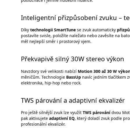
posluchače i jemné hudební nuance.
Inteligentní přizpůsobení zvuku – 
Díky
technologii SmartTune
se zvuk automaticky
přizpů
postavíte svisle, položíte naležato nebo zavěsíte na bat
měl nejlepší směr i prostorový vjem.
Překvapivě silný 30W stereo výkon
Navzdory své velikosti nabízí
Motion 300 až 30 W výko
měničům. Technologie
BassUp
navíc jedním tlačítkem z
elektronika, hip-hop nebo rock.
TWS párování a adaptivní ekvalizér
Pro ještě silnější zvuk lze využít
TWS párování
dvou Moti
pak aktivujete
adaptivní EQ
, který doladí zvuk podle pr
profesionální ekvalizér.