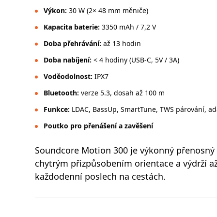
Výkon:
30 W (2× 48 mm měniče)
Kapacita baterie:
3350 mAh / 7,2 V
Doba přehrávání:
až 13 hodin
Doba nabíjení:
< 4 hodiny (USB-C, 5V / 3A)
Voděodolnost:
IPX7
Bluetooth:
verze 5.3, dosah až 100 m
Funkce:
LDAC, BassUp, SmartTune, TWS párování, ad
Poutko pro přenášení a zavěšení
Soundcore Motion 300 je výkonný přenosný 
chytrým přizpůsobením orientace a výdrží až
každodenní poslech na cestách.