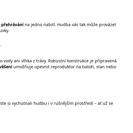
 přehrávání
na jedno nabití. Hudba vás tak může provázet
uvky.
í
 vody ani vlhka z trávy. Robustní konstrukce je připravená
věšení
umožňuje upevnit reproduktor na batoh, stan nebo
yste si vychutnali hudbu i v rušnějším prostředí – ať už se