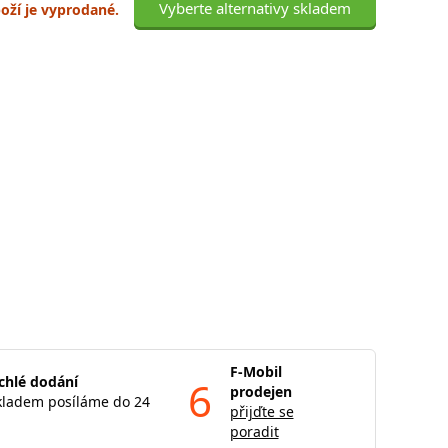
Vyberte alternativy skladem
boží je vyprodané.
F-Mobil
chlé dodání
6
prodejen
kladem posíláme do 24
přijďte se
poradit