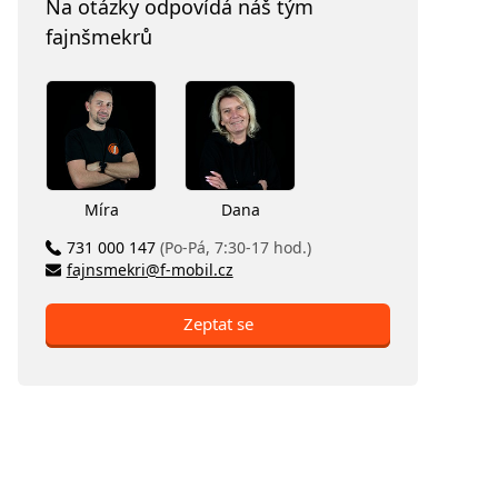
Na otázky odpovídá náš tým
fajnšmekrů
Míra
Dana
731 000 147
(Po-Pá, 7:30-17 hod.)
fajnsmekri@f-mobil.cz
Zeptat se