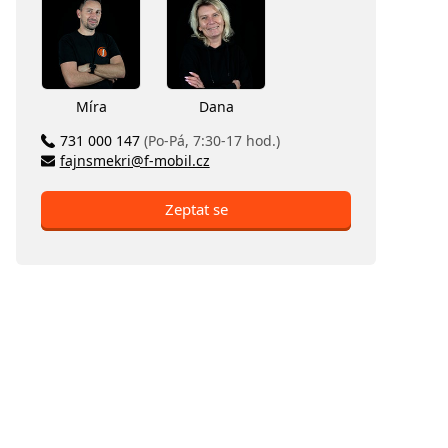
Míra
Dana
731 000 147
(Po-Pá, 7:30-17 hod.)
fajnsmekri@f-mobil.cz
Zeptat se