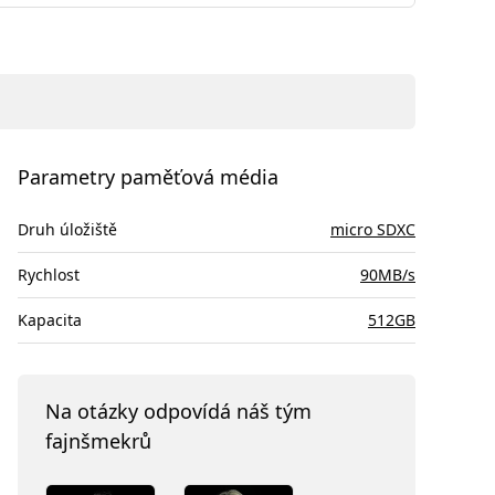
Parametry paměťová média
Druh úložiště
micro SDXC
Rychlost
90MB/s
Kapacita
512GB
Na otázky odpovídá náš tým
fajnšmekrů