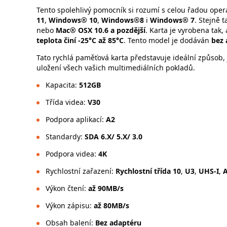
Tento spolehlivý pomocník si rozumí s celou řadou oper
11
,
Windows® 10
,
Windows®8
i
Windows® 7
. Stejně 
nebo
Mac® OSX 10.6 a pozdější
. Karta je vyrobena tak,
teplota činí -25°C až 85°C
. Tento model je dodáván
bez 
Tato rychlá paměťová karta představuje ideální způsob, 
uložení všech vašich multimediálních pokladů.
Kapacita:
512GB
Třída videa:
V30
Podpora aplikací:
A2
Standardy:
SDA 6.X/ 5.X/ 3.0
Podpora videa:
4K
Rychlostní zařazení:
Rychlostní třída 10
,
U3
,
UHS-I
,
Výkon čtení:
až 90MB/s
Výkon zápisu:
až 80MB/s
Obsah balení:
Bez adaptéru