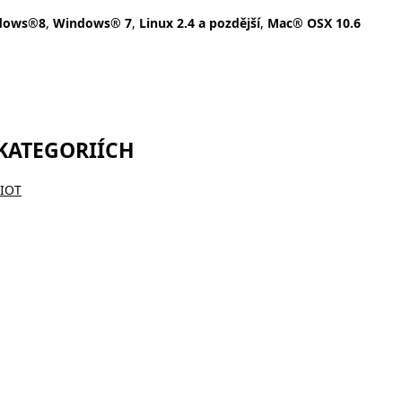
dows®8
,
Windows® 7
,
Linux 2.4 a pozdější
,
Mac® OSX 10.6
 KATEGORIÍCH
RIOT