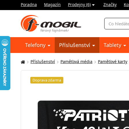
Poradna
Magazín
Prodejny (6)
Značky
Ko
Vyhledávání
Telefony
Příslušenství
Tablety
Příslušenství
Paměťová média
Paměťové karty
Zde
se
nacházíte:
Doprava zdarma