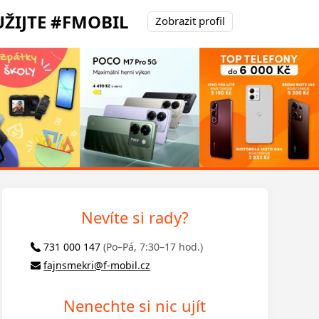
ŽIJTE #FMOBIL
Zobrazit profil
Nevíte si rady?
731 000 147
(Po–Pá, 7:30–17 hod.)
fajnsmekri@f-mobil.cz
Nenechte si nic ujít