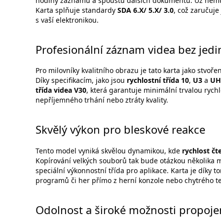
hodiny záznamů a spoustu dalších dokumentů. Už nemusít
Karta splňuje standardy
SDA 6.X/ 5.X/ 3.0
, což zaručuje
s vaší elektronikou.
Profesionální záznam videa bez jed
Pro milovníky kvalitního obrazu je tato karta jako stvoř
Díky specifikacím, jako jsou
rychlostní třída 10
,
U3
a
UH
třída videa V30
, která garantuje minimální trvalou rych
nepříjemného trhání nebo ztráty kvality.
Skvělý výkon pro bleskové reakce
Tento model vyniká skvělou dynamikou, kde
rychlost čt
Kopírování velkých souborů tak bude otázkou několika
speciální výkonnostní třída pro aplikace. Karta je díky
programů či her přímo z herní konzole nebo chytrého t
Odolnost a široké možnosti propoje