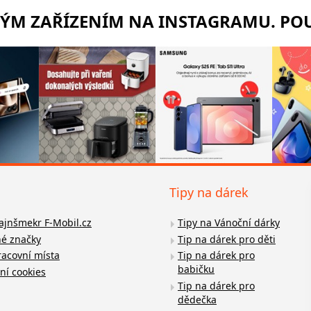
RÝM ZAŘÍZENÍM NA INSTAGRAMU. POU
Tipy na dárek
fajnšmekr F-Mobil.cz
Tipy na Vánoční dárky
é značky
Tip na dárek pro děti
racovní místa
Tip na dárek pro
babičku
ní cookies
Tip na dárek pro
dědečka