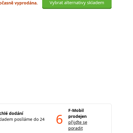
Vybrat alternativy skladem
 dočasně vyprodána.
F-Mobil
chlé dodání
6
prodejen
kladem posíláme do 24
přijďte se
poradit