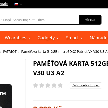
ntakt
Hledat
Wearables
Gadgety
Smart
Náhradní
PATRIOT
Paměťová karta 512GB microSDXC Patriot VX V30 U3 A
PAMĚŤOVÁ KARTA 512GB
V30 U3 A2
Zatím nehodnocen