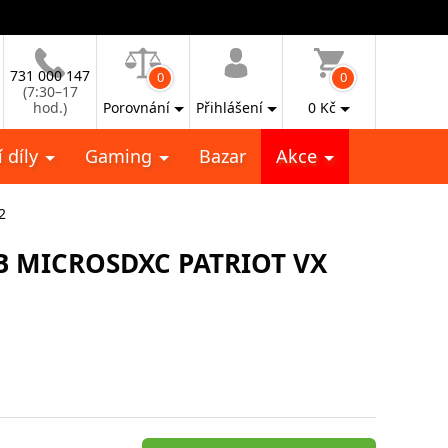
731 000 147
0
0
(7:30–17
hod.)
Porovnání
Přihlášení
0
Kč
 díly
Gaming
Bazar
Akce
2
 MICROSDXC PATRIOT VX