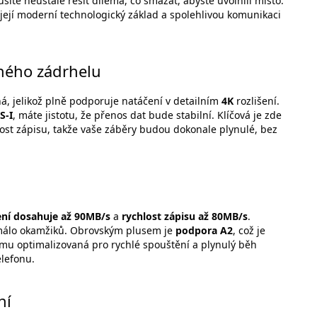
e neustále řešit dilema, co smazat, abyste uvolnili místo.
 její moderní technologický základ a spolehlivou komunikaci
iného zádrhelu
ená, jelikož plně podporuje natáčení v detailním
4K
rozlišení.
S-I
, máte jistotu, že přenos dat bude stabilní. Klíčová je zde
lost zápisu, takže vaše záběry budou dokonale plynulé, bez
ení dosahuje až 90MB/s
a
rychlost zápisu až 80MB/s
.
 málo okamžiků. Obrovským plusem je
podpora A2
, což je
 tomu optimalizovaná pro rychlé spouštění a plynulý běh
elefonu.
ní