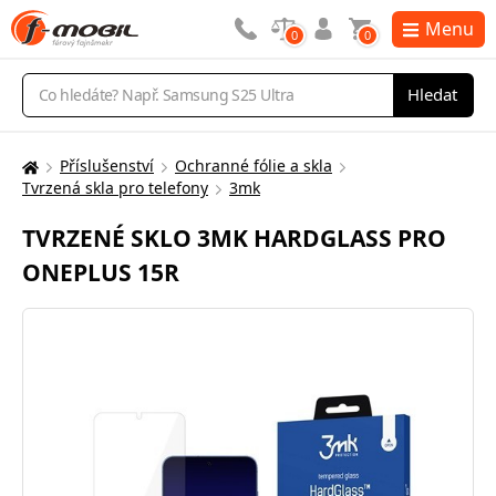
Menu
0
0
Vyhledávání
Hledat
Příslušenství
Ochranné fólie a skla
Zde
Tvrzená skla pro telefony
3mk
se
nacházíte:
TVRZENÉ SKLO 3MK HARDGLASS PRO
ONEPLUS 15R