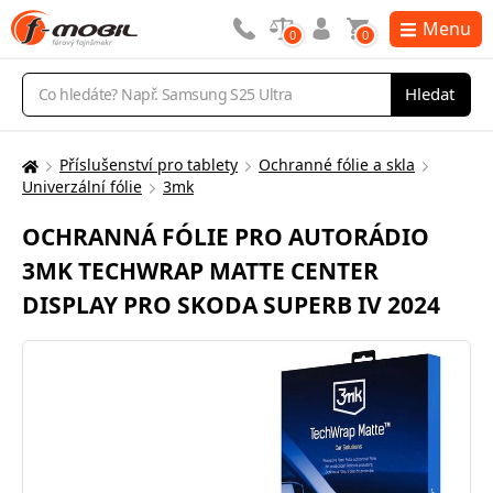
Menu
0
0
Vyhledávání
Hledat
Příslušenství pro tablety
Ochranné fólie a skla
Zde
Univerzální fólie
3mk
se
nacházíte:
OCHRANNÁ FÓLIE PRO AUTORÁDIO
3MK TECHWRAP MATTE CENTER
DISPLAY PRO SKODA SUPERB IV 2024