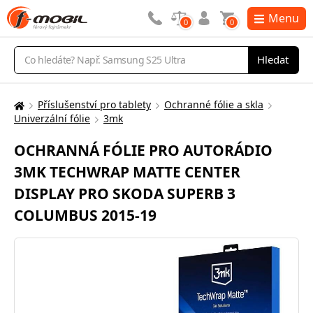
Menu
0
0
Vyhledávání
Hledat
Příslušenství pro tablety
Ochranné fólie a skla
Zde
Univerzální fólie
3mk
se
nacházíte:
OCHRANNÁ FÓLIE PRO AUTORÁDIO
3MK TECHWRAP MATTE CENTER
DISPLAY PRO SKODA SUPERB 3
COLUMBUS 2015-19