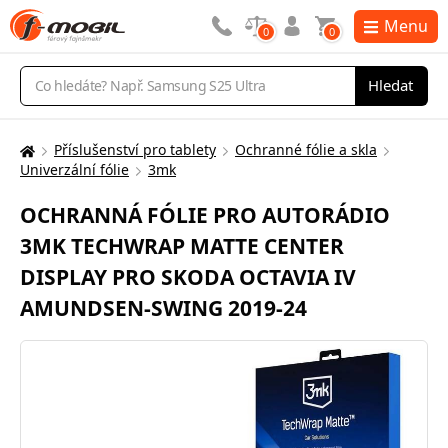
Menu
0
0
Vyhledávání
Hledat
Příslušenství pro tablety
Ochranné fólie a skla
Zde
Univerzální fólie
3mk
se
nacházíte:
OCHRANNÁ FÓLIE PRO AUTORÁDIO
3MK TECHWRAP MATTE CENTER
DISPLAY PRO SKODA OCTAVIA IV
AMUNDSEN-SWING 2019-24