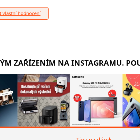
it vlastní hodnocení
RÝM ZAŘÍZENÍM NA INSTAGRAMU. POU
Tipy na dárek