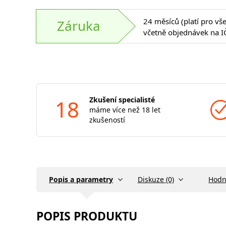
24 měsíců (platí pro vš
Záruka
včetně objednávek na I
18
Zkušení specialisté
máme více než 18 let
zkušeností
Popis a parametry
Diskuze (0)
Hodn
POPIS PRODUKTU