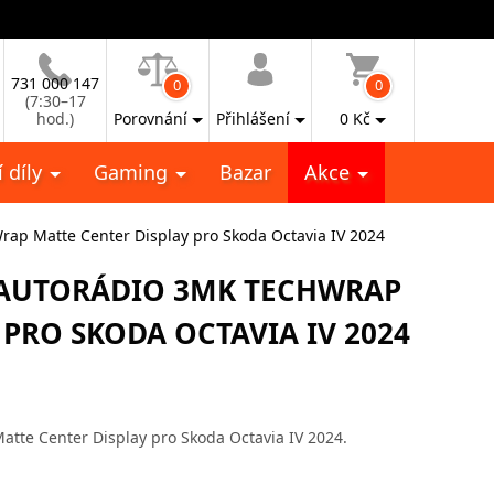
731 000 147
0
0
(7:30–17
hod.)
Porovnání
Přihlášení
0
Kč
 díly
Gaming
Bazar
Akce
rap Matte Center Display pro Skoda Octavia IV 2024
 AUTORÁDIO 3MK TECHWRAP
 PRO SKODA OCTAVIA IV 2024
tte Center Display pro Skoda Octavia IV 2024.