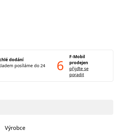
F-Mobil
chlé dodání
6
prodejen
kladem posíláme do 24
přijďte se
poradit
Výrobce