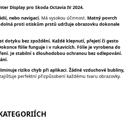
ter Display pro Skoda Octavia IV 2024.
dií, nebo navigací.
Má vysokou účinnost.
Matný povrch
 odolná proti otiskům prstů udržuje obrazovku dokonale
vost dotyku bez zpoždění. Každé klepnutí, přejetí či gesto
okonce fólie funguje i v rukavicích. Fólie je vyrobena do
ení. Je stabilní s dlouhodobou ochranou bez odlepování.
ání.
iminuje riziko chyb při aplikaci
.
Žádné vzduchové bubliny,
zajišťuje perfektní přizpůsobení každému tvaru obrazovky.
 KATEGORIÍCH