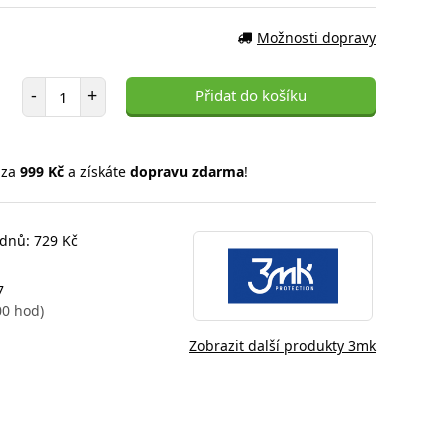
Možnosti dopravy
Počet položek
-
+
Přidat do košíku
 za
999 Kč
a získáte
dopravu zdarma
!
 dnů: 729 Kč
7
00 hod)
Zobrazit další produkty 3mk