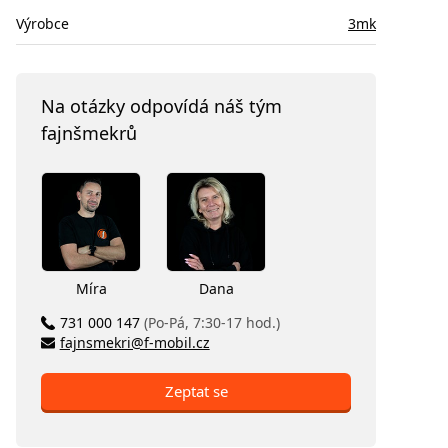
Výrobce
3mk
Na otázky odpovídá náš tým
fajnšmekrů
Míra
Dana
731 000 147
(Po-Pá, 7:30-17 hod.)
fajnsmekri@f-mobil.cz
Zeptat se