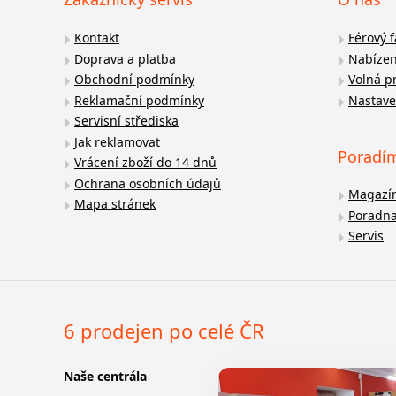
Kontakt
Férový 
Doprava a platba
Nabízen
Obchodní podmínky
Volná p
Reklamační podmínky
Nastave
Servisní střediska
Jak reklamovat
Poradí
Vrácení zboží do 14 dnů
Ochrana osobních údajů
Magazí
Mapa stránek
Poradn
Servis
6 prodejen po celé ČR
Naše centrála