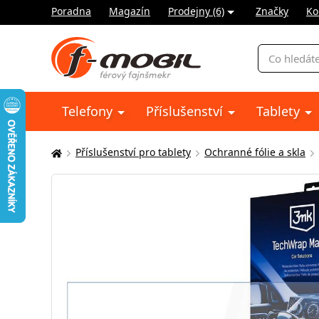
Poradna
Magazín
Prodejny (6)
Značky
Ko
Vyhledávání
Telefony
Příslušenství
Tablety
Příslušenství pro tablety
Ochranné fólie a skla
Zde
se
nacházíte: