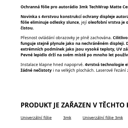
Ochranná fólie pro autorádio 3mk TechWrap Matte Cen
Novinka s 4vrstvou konstrukcí ochrany displeje autorá
fólie eliminuje odlesky slunce
, její
oleofobní vrstva je
čistou.
Přesnost ovládání obrazovky je plně zachována.
Cilitli
funguje stejně plynule jako na nechráněném displeji. D
extrémních podmínek jako jsou vysoké teploty, UV zář
Pevné lepidlo drží na svém místě po mnoho let použív
Instalace klapne hned napoprvé.
4vrstvá technologie el
žádné nečistoty
i na velkých plochách. Laserové řezání 
PRODUKT JE ZAŘAZEN V TĚCHTO
Univerzální fólie
3mk
Univerzální fólie 3mk