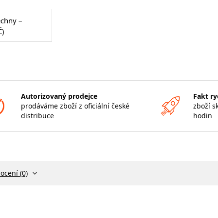
echny –
Č)
Autorizovaný prodejce
Fakt ry
prodáváme zboží z oficiální české
zboží s
distribuce
hodin
ocení (0)