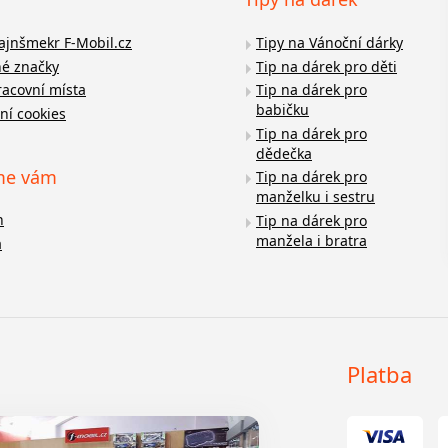
fajnšmekr F-Mobil.cz
Tipy na Vánoční dárky
é značky
Tip na dárek pro děti
racovní místa
Tip na dárek pro
babičku
ní cookies
Tip na dárek pro
dědečka
me vám
Tip na dárek pro
manželku i sestru
n
Tip na dárek pro
manžela i bratra
a
Platba