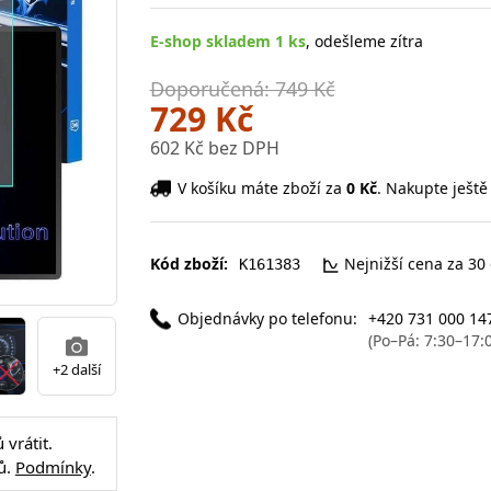
E-shop skladem 1 ks
, odešleme zítra
Doporučená: 749 Kč
729 Kč
602 Kč bez DPH
V košíku máte zboží za
0 Kč
. Nakupte ještě
Kód zboží:
Nejnižší cena za 30
K161383
Objednávky po telefonu:
+420 731 000 14
(Po–Pá: 7:30–17:
+2 další
vrátit.
ů.
Podmínky
.