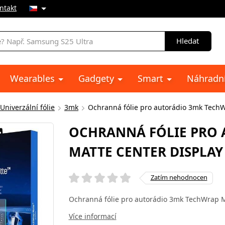
ntakt
Hledat
Wearables
Gadgety
Smart
Náhradní
Univerzální fólie
3mk
Ochranná fólie pro autorádio 3mk TechW
OCHRANNÁ FÓLIE PRO
MATTE CENTER DISPLAY
Zatím nehodnocen
Ochranná fólie pro autorádio 3mk TechWrap Ma
Více informací