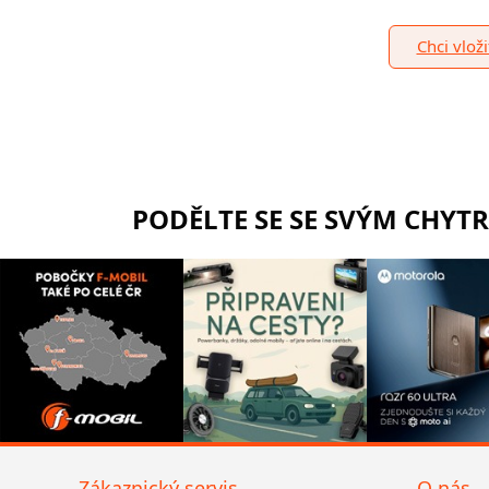
Chci vlož
PODĚLTE SE SE SVÝM CHYT
Zákaznický servis
O nás