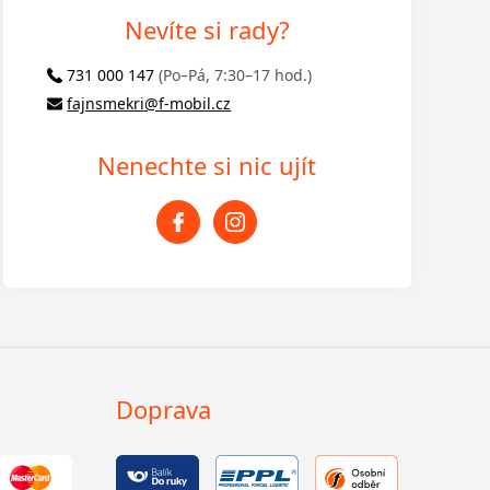
Nevíte si rady?
731 000 147
(Po–Pá, 7:30–17 hod.)
fajnsmekri@f-mobil.cz
Nenechte si nic ujít
Doprava