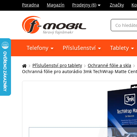
Poradna
Magazín
Prodejny (6)
Značky
Ko
Vyhledávání
Telefony
Příslušenství
Tablety
Příslušenství pro tablety
Ochranné fólie a skla
Zde
Ochranná fólie pro autorádio 3mk TechWrap Matte Cente
se
nacházíte: