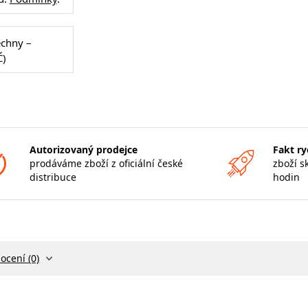
echny –
Č)
Autorizovaný prodejce
Fakt ry
prodáváme zboží z oficiální české
zboží s
distribuce
hodin
ocení (0)