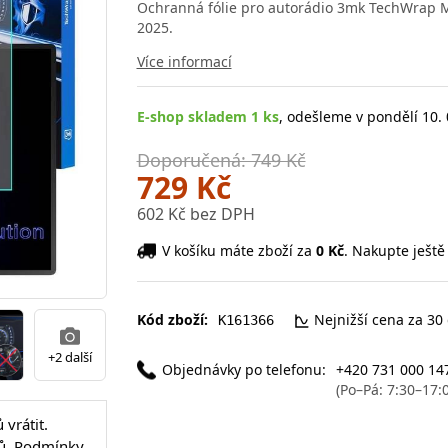
Ochranná fólie pro autorádio 3mk TechWrap Ma
2025.
Více informací
E-shop skladem 1 ks
, odešleme v pondělí 10. 
Doporučená: 749 Kč
729 Kč
602 Kč bez DPH
V košíku máte zboží za
0 Kč
. Nakupte ještě
Kód zboží:
Nejnižší cena za 30
K161366
+2 další
Objednávky po telefonu:
+420 731 000 14
(Po–Pá: 7:30–17:
vrátit.
ů.
Podmínky
.