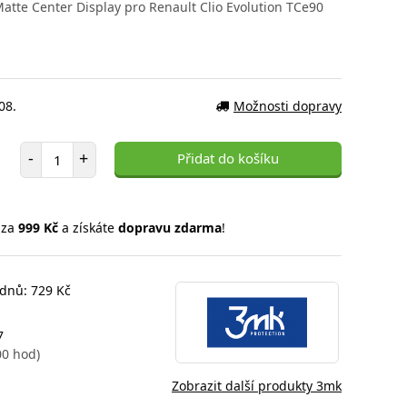
tte Center Display pro Renault Clio Evolution TCe90
08.
Možnosti dopravy
Počet položek
-
+
Přidat do košíku
 za
999 Kč
a získáte
dopravu zdarma
!
 dnů: 729 Kč
7
00 hod)
Zobrazit další produkty 3mk