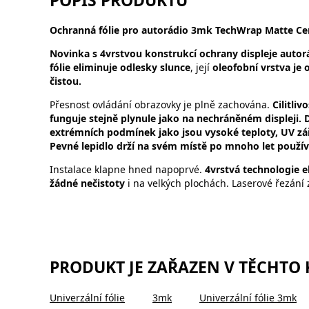
POPIS PRODUKTU
Ochranná fólie pro autorádio 3mk TechWrap Matte Cent
Novinka s 4vrstvou konstrukcí ochrany displeje autorá
fólie eliminuje odlesky slunce
, její
oleofobní vrstva je
čistou.
Přesnost ovládání obrazovky je plně zachována.
Cilitli
funguje stejně plynule jako na nechráněném displeji. D
extrémních podmínek jako jsou vysoké teploty, UV zář
Pevné lepidlo drží na svém místě po mnoho let použív
Instalace klapne hned napoprvé.
4vrstvá technologie el
žádné nečistoty
i na velkých plochách. Laserové řezání 
PRODUKT JE ZAŘAZEN V TĚCHTO
Univerzální fólie
3mk
Univerzální fólie 3mk