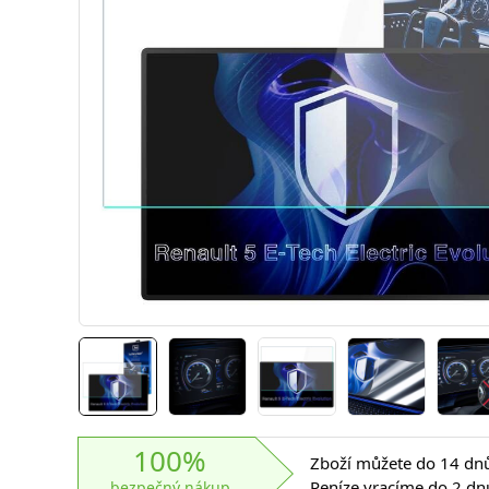
100%
Zboží můžete do 14 dnů 
Peníze vracíme do 2 dn
bezpečný nákup