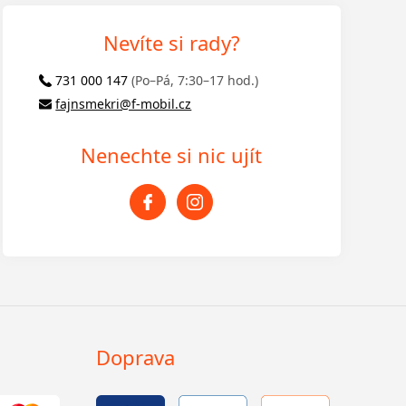
Nevíte si rady?
731 000 147
(Po–Pá, 7:30–17 hod.)
fajnsmekri@f-mobil.cz
Nenechte si nic ujít
Doprava