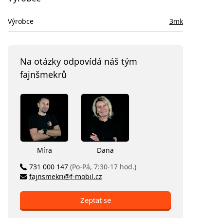
Výrobce
3mk
Na otázky odpovídá náš tým
fajnšmekrů
Míra
Dana
731 000 147
(Po-Pá, 7:30-17 hod.)
fajnsmekri@f-mobil.cz
Zeptat se