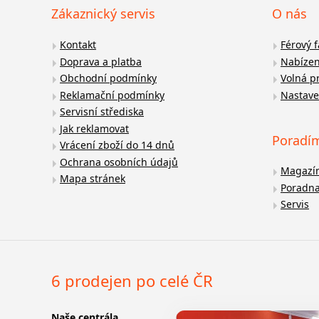
Zákaznický servis
O nás
Kontakt
Férový 
Doprava a platba
Nabízen
Obchodní podmínky
Volná p
Reklamační podmínky
Nastave
Servisní střediska
Jak reklamovat
Poradí
Vrácení zboží do 14 dnů
Ochrana osobních údajů
Magazí
Mapa stránek
Poradn
Servis
6 prodejen po celé ČR
Naše centrála