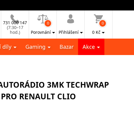
731 000 147
0
0
(7:30–17
hod.)
Porovnání
Přihlášení
0
Kč
 díly
Gaming
Bazar
Akce
 AUTORÁDIO 3MK TECHWRAP
 PRO RENAULT CLIO