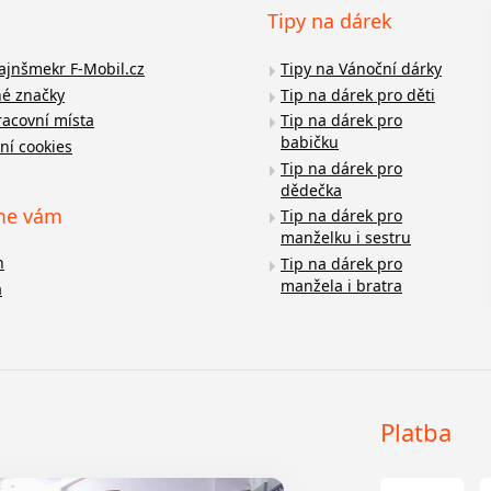
Tipy na dárek
fajnšmekr F-Mobil.cz
Tipy na Vánoční dárky
é značky
Tip na dárek pro děti
racovní místa
Tip na dárek pro
babičku
ní cookies
Tip na dárek pro
dědečka
me vám
Tip na dárek pro
manželku i sestru
n
Tip na dárek pro
manžela i bratra
a
Platba