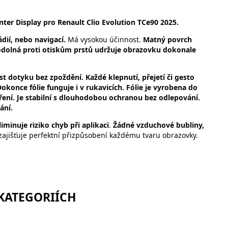
er Display pro Renault Clio Evolution TCe90 2025.
dií, nebo navigací.
Má vysokou účinnost.
Matný povrch
 odolná proti otiskům prstů udržuje obrazovku dokonale
vost dotyku bez zpoždění. Každé klepnutí, přejetí či gesto
okonce fólie funguje i v rukavicích. Fólie je vyrobena do
ení. Je stabilní s dlouhodobou ochranou bez odlepování.
ání.
iminuje riziko chyb při aplikaci
.
Žádné vzduchové bubliny,
zajišťuje perfektní přizpůsobení každému tvaru obrazovky.
 KATEGORIÍCH