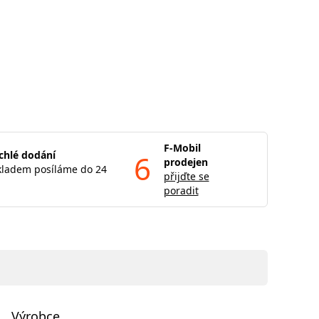
F-Mobil
chlé dodání
6
prodejen
kladem posíláme do 24
přijďte se
poradit
Výrobce