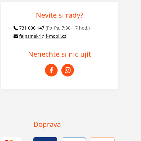
Nevíte si rady?
731 000 147
(Po–Pá, 7:30–17 hod.)
fajnsmekri@f-mobil.cz
Nenechte si nic ujít
Doprava