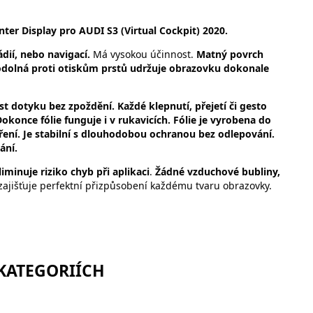
er Display pro AUDI S3 (Virtual Cockpit) 2020.
dií, nebo navigací.
Má vysokou účinnost.
Matný povrch
 odolná proti otiskům prstů udržuje obrazovku dokonale
vost dotyku bez zpoždění. Každé klepnutí, přejetí či gesto
okonce fólie funguje i v rukavicích. Fólie je vyrobena do
ení. Je stabilní s dlouhodobou ochranou bez odlepování.
ání.
iminuje riziko chyb při aplikaci
.
Žádné vzduchové bubliny,
zajišťuje perfektní přizpůsobení každému tvaru obrazovky.
 KATEGORIÍCH