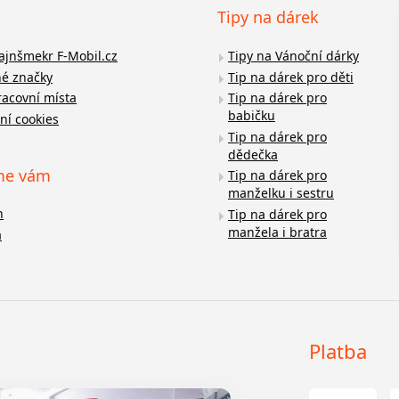
Tipy na dárek
fajnšmekr F-Mobil.cz
Tipy na Vánoční dárky
é značky
Tip na dárek pro děti
racovní místa
Tip na dárek pro
babičku
ní cookies
Tip na dárek pro
dědečka
me vám
Tip na dárek pro
manželku i sestru
n
Tip na dárek pro
manžela i bratra
a
Platba