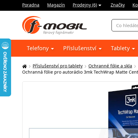
Poradna
Magazín
Prodejny (6)
Značky
Ko
Vyhledávání
Telefony
Příslušenství
Tablety
Příslušenství pro tablety
Ochranné fólie a skla
Zde
Ochranná fólie pro autorádio 3mk TechWrap Matte Center
se
nacházíte: