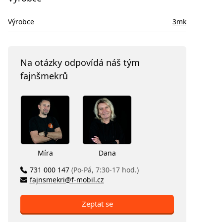
Výrobce
3mk
Na otázky odpovídá náš tým
fajnšmekrů
Míra
Dana
731 000 147
(Po-Pá, 7:30-17 hod.)
fajnsmekri@f-mobil.cz
Zeptat se