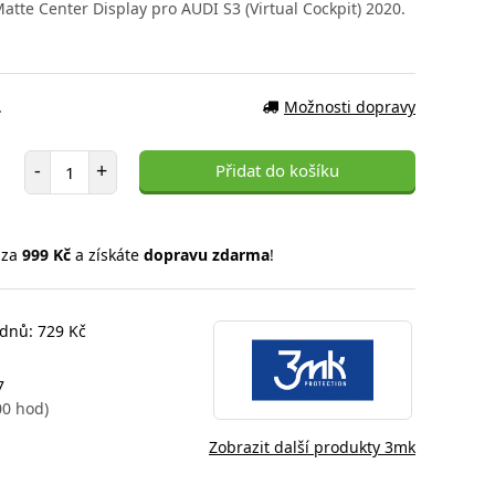
te Center Display pro AUDI S3 (Virtual Cockpit) 2020.
.
Možnosti dopravy
Počet položek
-
+
Přidat do košíku
 za
999 Kč
a získáte
dopravu zdarma
!
 dnů: 729 Kč
7
00 hod)
Zobrazit další produkty 3mk