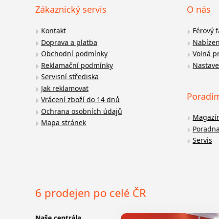
Zákaznický servis
O nás
Kontakt
Férový 
Doprava a platba
Nabízen
Obchodní podmínky
Volná p
Reklamační podmínky
Nastave
Servisní střediska
Jak reklamovat
Poradí
Vrácení zboží do 14 dnů
Ochrana osobních údajů
Magazí
Mapa stránek
Poradn
Servis
6 prodejen po celé ČR
Naše centrála