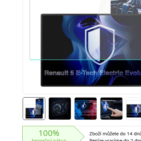
100%
Zboží můžete do 14 dnů 
Peníze vracíme do 2 dn
bezpečný nákup