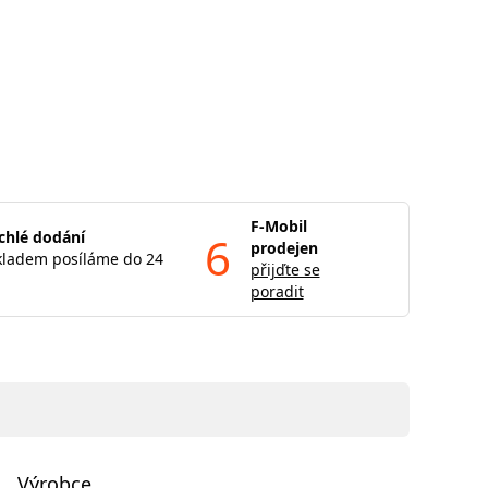
F-Mobil
chlé dodání
6
prodejen
kladem posíláme do 24
přijďte se
poradit
Výrobce