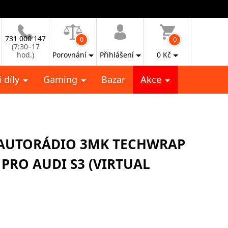
731 000 147
0
0
(7:30–17
hod.)
Porovnání
Přihlášení
0
Kč
 díly
Gaming
Bazar
Akce
 AUTORÁDIO 3MK TECHWRAP
PRO AUDI S3 (VIRTUAL