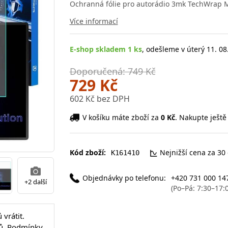
Ochranná fólie pro autorádio 3mk TechWrap Mat
Více informací
E-shop skladem 1 ks
, odešleme v úterý 11. 08
Doporučená: 749 Kč
729 Kč
602 Kč bez DPH
V košíku máte zboží za
0 Kč
. Nakupte ještě
Kód zboží:
Nejnižší cena za 30
K161410
Objednávky po telefonu:
+420 731 000 14
+2 další
(Po–Pá: 7:30–17:
vrátit.
ů.
Podmínky
.