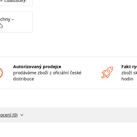
echny –
Č)
Autorizovaný prodejce
Fakt ry
prodáváme zboží z oficiální české
zboží s
distribuce
hodin
ocení (0)