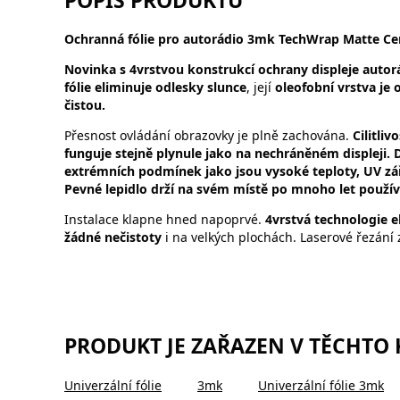
POPIS PRODUKTU
Ochranná fólie pro autorádio 3mk TechWrap Matte Cent
Novinka s 4vrstvou konstrukcí ochrany displeje autorá
fólie eliminuje odlesky slunce
, její
oleofobní vrstva je
čistou.
Přesnost ovládání obrazovky je plně zachována.
Cilitli
funguje stejně plynule jako na nechráněném displeji. D
extrémních podmínek jako jsou vysoké teploty, UV zář
Pevné lepidlo drží na svém místě po mnoho let použív
Instalace klapne hned napoprvé.
4vrstvá technologie el
žádné nečistoty
i na velkých plochách. Laserové řezání 
PRODUKT JE ZAŘAZEN V TĚCHTO
Univerzální fólie
3mk
Univerzální fólie 3mk