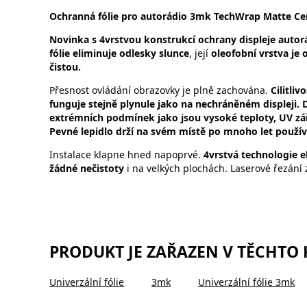
Ochranná fólie pro autorádio 3mk TechWrap Matte Cen
Novinka s 4vrstvou konstrukcí ochrany displeje autorá
fólie eliminuje odlesky slunce
, její
oleofobní vrstva je
čistou.
Přesnost ovládání obrazovky je plně zachována.
Cilitli
funguje stejně plynule jako na nechráněném displeji. D
extrémních podmínek jako jsou vysoké teploty, UV zář
Pevné lepidlo drží na svém místě po mnoho let použív
Instalace klapne hned napoprvé.
4vrstvá technologie el
žádné nečistoty
i na velkých plochách. Laserové řezání 
PRODUKT JE ZAŘAZEN V TĚCHTO
Univerzální fólie
3mk
Univerzální fólie 3mk