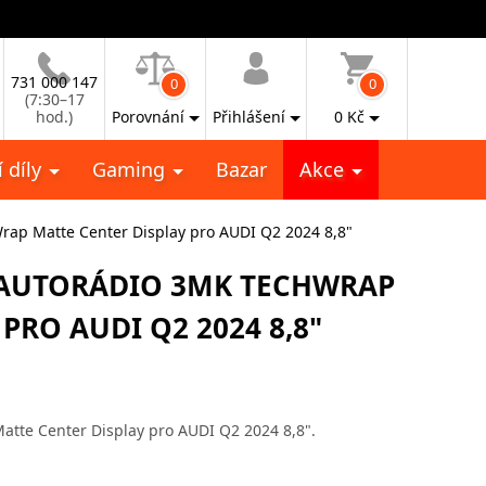
731 000 147
0
0
(7:30–17
hod.)
Porovnání
Přihlášení
0
Kč
 díly
Gaming
Bazar
Akce
rap Matte Center Display pro AUDI Q2 2024 8,8"
 AUTORÁDIO 3MK TECHWRAP
PRO AUDI Q2 2024 8,8"
atte Center Display pro AUDI Q2 2024 8,8".