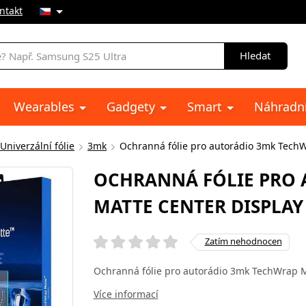
ntakt
Hledat
Wearables
Gadgety
Smart
Náhradní
Univerzální fólie
3mk
Ochranná fólie pro autorádio 3mk TechW
OCHRANNÁ FÓLIE PRO
MATTE CENTER DISPLAY 
Zatím nehodnocen
Ochranná fólie pro autorádio 3mk TechWrap M
Více informací