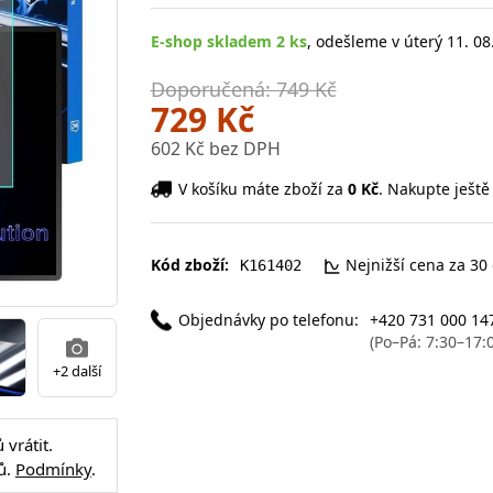
E-shop skladem 2 ks
, odešleme v úterý 11. 08
Doporučená: 749 Kč
729 Kč
602 Kč bez DPH
V košíku máte zboží za
0 Kč
. Nakupte ještě
Kód zboží:
Nejnižší cena za 30
K161402
Objednávky po telefonu:
+420 731 000 14
(Po–Pá: 7:30–17:
+2 další
vrátit.
ů.
Podmínky
.