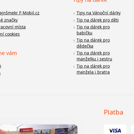
fajnšmekr F-Mobil.cz
Tipy na Vánoční dárky
é značky
Tip na dárek pro děti
racovní místa
Tip na dárek pro
babičku
ní cookies
Tip na dárek pro
dědečka
me vám
Tip na dárek pro
manželku i sestru
n
Tip na dárek pro
manžela i bratra
a
Platba