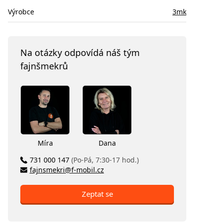
Výrobce
3mk
Na otázky odpovídá náš tým
fajnšmekrů
Míra
Dana
731 000 147
(Po-Pá, 7:30-17 hod.)
fajnsmekri@f-mobil.cz
Zeptat se