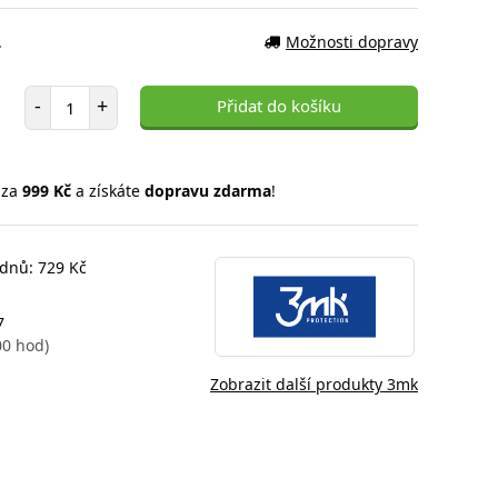
.
Možnosti dopravy
Počet položek
-
+
Přidat do košíku
 za
999 Kč
a získáte
dopravu zdarma
!
 dnů: 729 Kč
7
00 hod)
Zobrazit další produkty 3mk