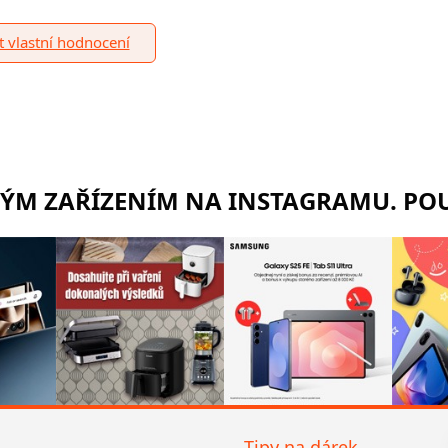
it vlastní hodnocení
RÝM ZAŘÍZENÍM NA INSTAGRAMU. POU
Tipy na dárek