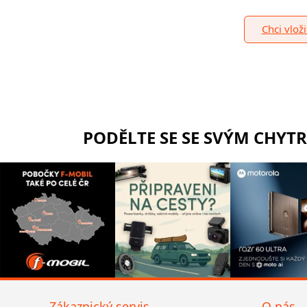
Chci vlož
PODĚLTE SE SE SVÝM CHYT
Zákaznický servis
O nás