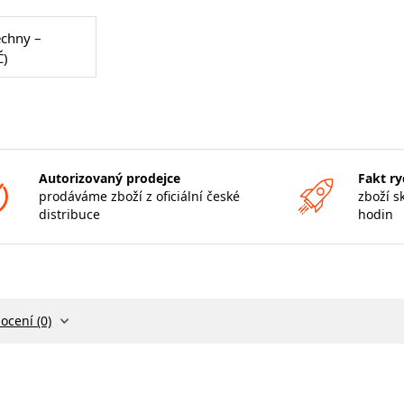
echny –
Č)
Autorizovaný prodejce
Fakt ry
prodáváme zboží z oficiální české
zboží s
distribuce
hodin
ocení (0)