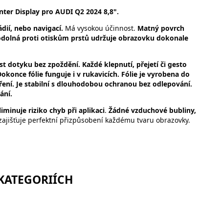
ter Display pro AUDI Q2 2024 8,8".
dií, nebo navigací.
Má vysokou účinnost.
Matný povrch
 odolná proti otiskům prstů udržuje obrazovku dokonale
vost dotyku bez zpoždění. Každé klepnutí, přejetí či gesto
okonce fólie funguje i v rukavicích. Fólie je vyrobena do
ení. Je stabilní s dlouhodobou ochranou bez odlepování.
ání.
iminuje riziko chyb při aplikaci
.
Žádné vzduchové bubliny,
zajišťuje perfektní přizpůsobení každému tvaru obrazovky.
 KATEGORIÍCH