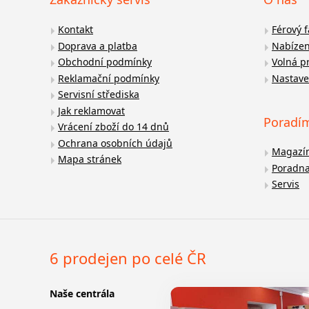
Kontakt
Férový 
Doprava a platba
Nabízen
Obchodní podmínky
Volná p
Reklamační podmínky
Nastave
Servisní střediska
Jak reklamovat
Poradí
Vrácení zboží do 14 dnů
Ochrana osobních údajů
Magazí
Mapa stránek
Poradn
Servis
6 prodejen po celé ČR
Naše centrála