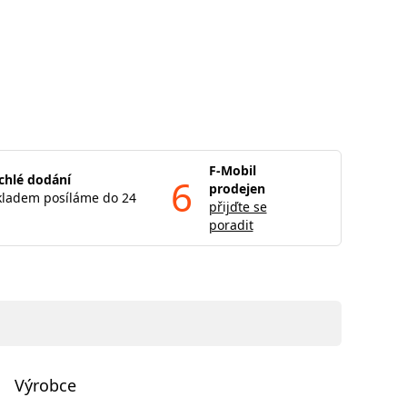
F-Mobil
chlé dodání
6
prodejen
kladem posíláme do 24
přijďte se
poradit
Výrobce