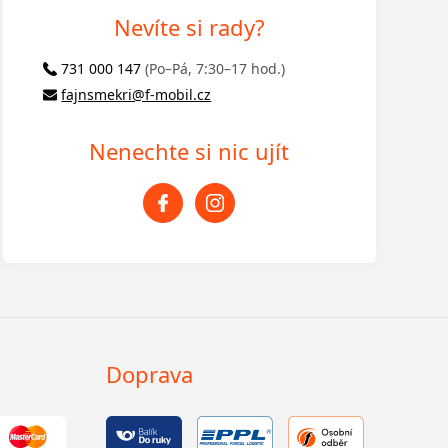
Nevíte si rady?
731 000 147
(Po–Pá, 7:30–17 hod.)
fajnsmekri@f-mobil.cz
Nenechte si nic ujít
Doprava