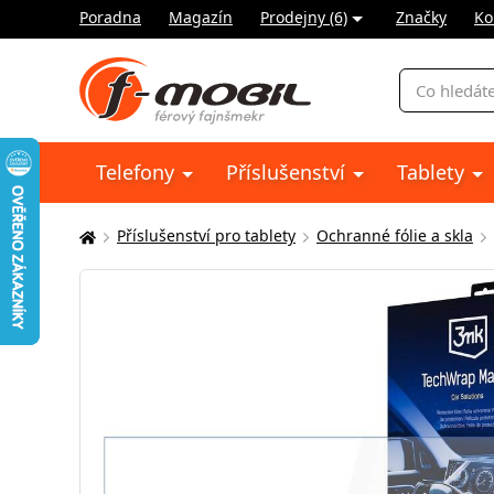
Poradna
Magazín
Prodejny (6)
Značky
Ko
Vyhledávání
Telefony
Příslušenství
Tablety
Příslušenství pro tablety
Ochranné fólie a skla
Zde
se
nacházíte: