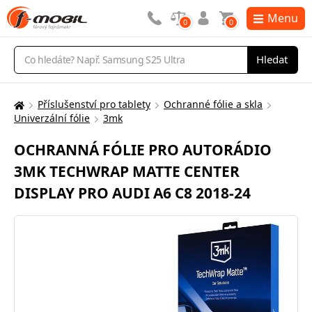
Menu
0
0
Vyhledávání
Hledat
Příslušenství pro tablety
Ochranné fólie a skla
Zde
Univerzální fólie
3mk
se
nacházíte:
OCHRANNÁ FÓLIE PRO AUTORÁDIO
3MK TECHWRAP MATTE CENTER
DISPLAY PRO AUDI A6 C8 2018-24