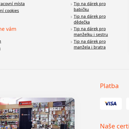
racovní místa
Tip na dárek pro
babičku
ní cookies
Tip na dárek pro
dědečka
me vám
Tip na dárek pro
manželku i sestru
n
Tip na dárek pro
manžela i bratra
a
Platba
Naše certi