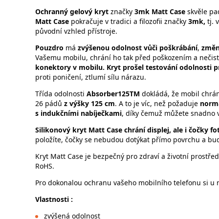
Ochranný gelový kryt
značky
3mk Matt Case
skvěle pa
Matt Case
pokračuje v tradici a filozofii značky
3mk,
tj.
původní vzhled přístroje.
Pouzdro
má
zvýšenou odolnost vůči poškrábání
,
změn
Vašemu mobilu, chrání ho tak před poškozením a nečis
konektory v mobilu. Kryt
prošel testování odolnosti p
proti poničení, ztlumí sílu nárazu.
Třída odolnosti
Absorber125TM
dokládá, že mobil chr
26 pádů
z výšky 125 cm
. A to je víc, než požaduje
norma
s indukčními nabíječkami
, díky čemuž můžete snadno vá
Silikonový kryt Matt Case chrání displej, ale i čočky f
položíte, čočky se nebudou dotýkat přímo povrchu a bu
Kryt Matt Case je bezpečný pro zdraví a životní prostřed
RoHS.
Pro dokonalou ochranu vašeho mobilního telefonu si u n
Vlastnosti :
zvýšená odolnost