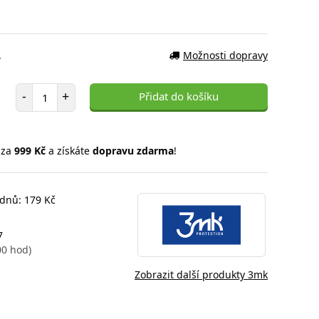
.
Možnosti dopravy
Počet položek
-
+
Přidat do košíku
 za
999 Kč
a získáte
dopravu zdarma
!
 dnů: 179 Kč
7
00 hod)
Zobrazit další produkty 3mk