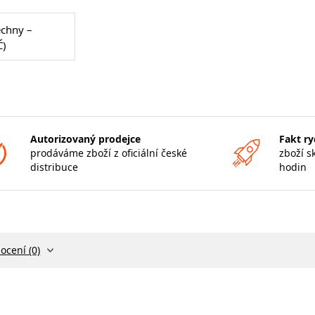
echny –
Č)
Autorizovaný prodejce
Fakt ry
prodáváme zboží z oficiální české
zboží s
distribuce
hodin
ocení (0)