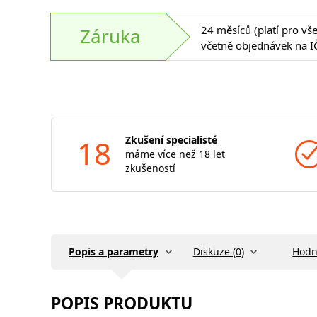
24 měsíců (platí pro vš
Záruka
včetně objednávek na I
18
Zkušení specialisté
máme více než 18 let
zkušeností
Popis a parametry
Diskuze (0)
Hodn
POPIS PRODUKTU