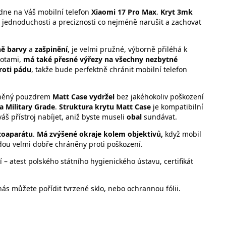
dne na Váš mobilní telefon
Xiaomi 17 Pro Max
.
Kryt 3mk
 v jednoduchosti a preciznosti co nejméně narušit a zachovat
ě barvy
a
zašpinění
, je velmi pružné, výborně přiléhá k
totami,
má také přesné výřezy na všechny nezbytné
roti pádu
, takže bude perfektně chránit mobilní telefon
áněný pouzdrem
Matt Case
vydržel
bez jakéhokoliv poškození
 Military Grade
.
Struktura krytu Matt Case
je kompatibilní
š přístroj nabíjet, aniž byste museli
obal
sundávat.
otoaparátu
.
Má zvýšené okraje kolem objektivů,
když mobil
dou velmi dobře chráněny proti poškození.
í – atest polského státního hygienického ústavu, certifikát
ás můžete pořídit tvrzené sklo, nebo ochrannou fólii.