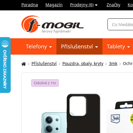
Poradna
Magazín
Prodejny (6)
Značky
Ko
Vyhledávání
Telefony
Příslušenství
Tablety
Příslušenství
Pouzdra, obaly, kryty
3mk
Ochr
Zde
se
nacházíte:
Odolné z 1m