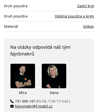
Druh pouzdra
Zadní kryt
Druh pouzdra
Odolná pouzdra a kryty
Materiál
Silikon
Na otázky odpovídá náš tým
fajnšmekrů
Míra
Dana
731 000 147
(Po-Pá, 7:30-17 hod.)
fajnsmekri@f-mobil.cz