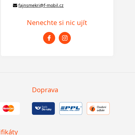
fajnsmekri@f-mobil.cz
Nenechte si nic ujít
Doprava
fikáty