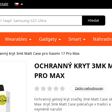
ntakt
Hledat
Wearables
Gadgety
Smart
Náhradní
anný kryt 3mk Matt Case pro Xiaomi 17 Pro Max
OCHRANNÝ KRYT 3MK M
PRO MAX
Zatím nehodnocen
Ochranný gelový kryt značky 3mk Matt Case sk
Max. Kryt 3mk Matt Case pokračuje v tradici a f
nejméně narušit