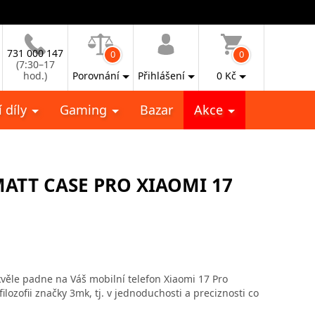
731 000 147
0
0
(7:30–17
hod.)
Porovnání
Přihlášení
0
Kč
 díly
Gaming
Bazar
Akce
ATT CASE PRO XIAOMI 17
věle padne na Váš mobilní telefon Xiaomi 17 Pro
ilozofii značky 3mk, tj. v jednoduchosti a preciznosti co