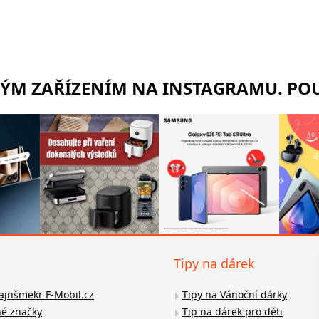
RÝM ZAŘÍZENÍM NA INSTAGRAMU. POU
Tipy na dárek
fajnšmekr F-Mobil.cz
Tipy na Vánoční dárky
é značky
Tip na dárek pro děti