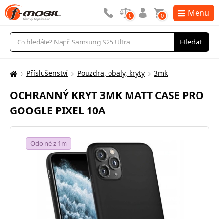
Menu
0
0
Vyhledávání
Hledat
Příslušenství
Pouzdra, obaly, kryty
3mk
Zde
se
OCHRANNÝ KRYT 3MK MATT CASE PRO
nacházíte:
GOOGLE PIXEL 10A
Odolné z 1m