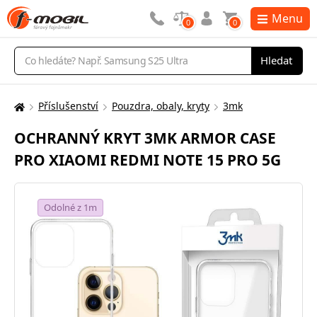
Menu
0
0
Vyhledávání
Hledat
Příslušenství
Pouzdra, obaly, kryty
3mk
Zde
se
OCHRANNÝ KRYT 3MK ARMOR CASE
nacházíte:
PRO XIAOMI REDMI NOTE 15 PRO 5G
Odolné z 1m