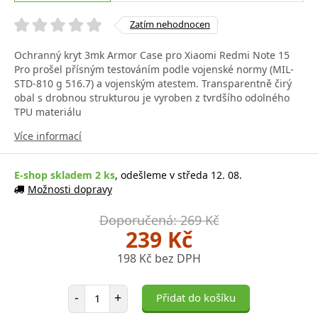
Zatím nehodnocen
Ochranný kryt 3mk Armor Case pro Xiaomi Redmi Note 15
Pro prošel přísným testováním podle vojenské normy (MIL-
STD-810 g 516.7) a vojenským atestem. Transparentně čirý
obal s drobnou strukturou je vyroben z tvrdšího odolného
TPU materiálu
Více informací
E-shop skladem 2 ks
, odešleme v středa 12. 08.
Možnosti dopravy
Doporučená: 269 Kč
239 Kč
198 Kč bez DPH
Počet položek
-
+
Přidat do košíku