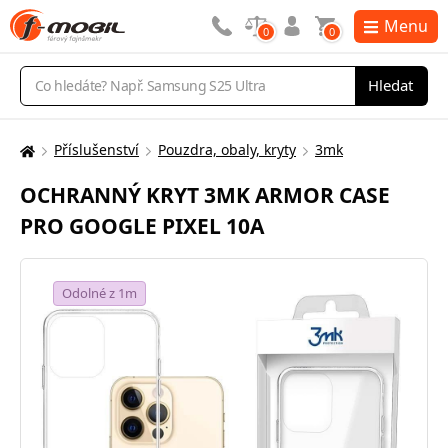
Menu
0
0
Vyhledávání
Hledat
Příslušenství
Pouzdra, obaly, kryty
3mk
Zde
se
OCHRANNÝ KRYT 3MK ARMOR CASE
nacházíte:
PRO GOOGLE PIXEL 10A
Odolné z 1m