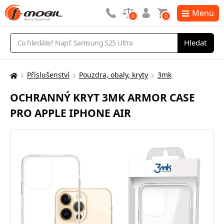
Menu
0
0
Vyhledávání
Hledat
Příslušenství
Pouzdra, obaly, kryty
3mk
Zde
se
OCHRANNÝ KRYT 3MK ARMOR CASE
nacházíte:
PRO APPLE IPHONE AIR