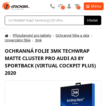
Menu
0
0
Vyhledávání
Hledat
Příslušenství pro tablety
Ochranné fólie a skla
Zde
Univerzální fólie
3mk
se
nacházíte:
OCHRANNÁ FOLIE 3MK TECHWRAP
MATTE CLUSTER PRO AUDI A3 8Y
SPORTBACK (VIRTUAL COCKPIT PLUS)
2020