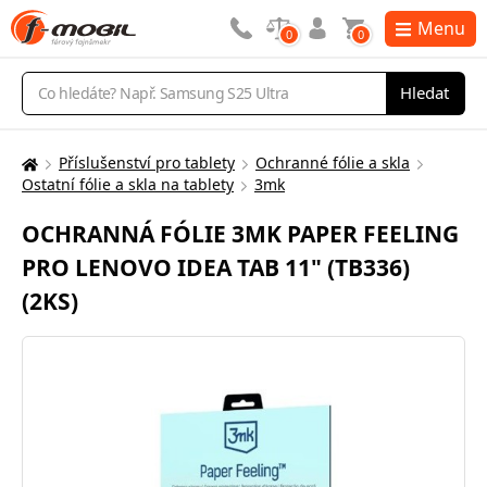
Menu
0
0
Vyhledávání
Hledat
Příslušenství pro tablety
Ochranné fólie a skla
Zde
Ostatní fólie a skla na tablety
3mk
se
nacházíte:
OCHRANNÁ FÓLIE 3MK PAPER FEELING
PRO LENOVO IDEA TAB 11" (TB336)
(2KS)