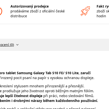
Autorizovaný prodejce
Fakt ry
prodáváme zboží z oficiální české
zboží s
distribuce
hodin
ocení (0)
o tablet Samsung Galaxy Tab S10 FE/ S10 Lite
,
zaručí
irozený pocit psaní na papír s vysokou ochranou displeje.
 a kreslení stylusem mnohem přirozenější a přesnější.
že prodlužuje jeho životnost oproti běžným matným fóliím.
e lepší čitelnost displeje
při práci, nebo sledování filmů.
řebením i drobnými nárazy během každodenního používání.
icích prvků a aplikační stěrky pro snadné a přesné nalepení