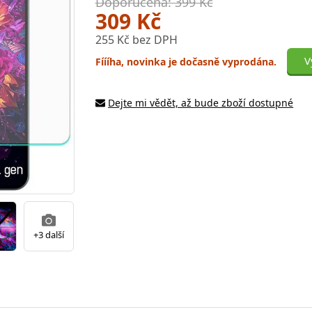
Doporučená: 399 Kč
309 Kč
255 Kč bez DPH
V
Fíííha, novinka je dočasně vyprodána.
Dejte mi vědět, až bude zboží dostupné
+3 další