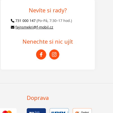
Nevíte si rady?
731 000 147
(Po–Pá, 7:30–17 hod.)
fajnsmekri@f-mobil.cz
Nenechte si nic ujít
Doprava