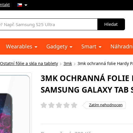
ntakt
Hledat
Wearables
Gadgety
Smart
Náhradní
Ostatní fólie a skla na tablety
3mk
3mk ochranná folie Hardy P
3MK OCHRANNÁ FOLIE 
SAMSUNG GALAXY TAB S1
Zatím nehodnocen