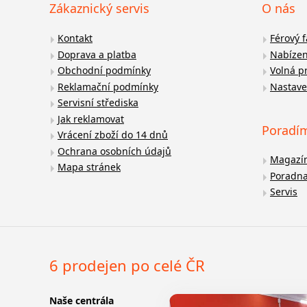
Zákaznický servis
O nás
Kontakt
Férový 
Doprava a platba
Nabízen
Obchodní podmínky
Volná p
Reklamační podmínky
Nastave
Servisní střediska
Jak reklamovat
Poradí
Vrácení zboží do 14 dnů
Ochrana osobních údajů
Magazí
Mapa stránek
Poradn
Servis
6 prodejen po celé ČR
Naše centrála