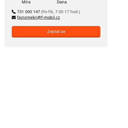
Míra
Dana
731 000 147
(Po-Pá, 7:30-17 hod.)
fajnsmekri@f-mobil.cz
Zeptat se