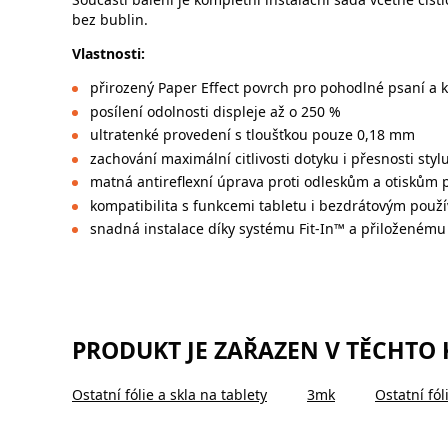
bez bublin.
Vlastnosti:
přirozený Paper Effect povrch pro pohodlné psaní a k
posílení odolnosti displeje až o 250 %
ultratenké provedení s tloušťkou pouze 0,18 mm
zachování maximální citlivosti dotyku i přesnosti styl
matná antireflexní úprava proti odleskům a otiskům 
kompatibilita s funkcemi tabletu i bezdrátovým použ
snadná instalace díky systému Fit-In™ a přiloženému 
PRODUKT JE ZAŘAZEN V TĚCHTO
Ostatní fólie a skla na tablety
3mk
Ostatní fól