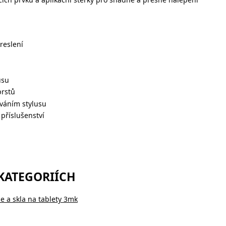
reslení
usu
prstů
íváním stylusu
příslušenství
 KATEGORIÍCH
ie a skla na tablety 3mk