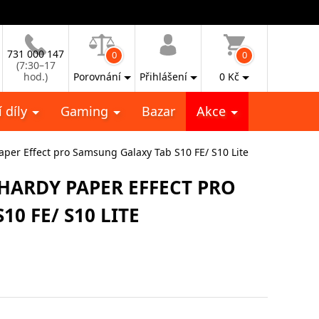
731 000 147
0
0
(7:30–17
hod.)
Porovnání
Přihlášení
0
Kč
 díly
Gaming
Bazar
Akce
aper Effect pro Samsung Galaxy Tab S10 FE/ S10 Lite
HARDY PAPER EFFECT PRO
0 FE/ S10 LITE