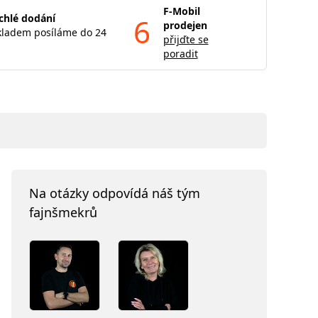
F-Mobil
chlé dodání
6
prodejen
kladem posíláme do 24
přijďte se
poradit
Na otázky odpovídá náš tým
fajnšmekrů