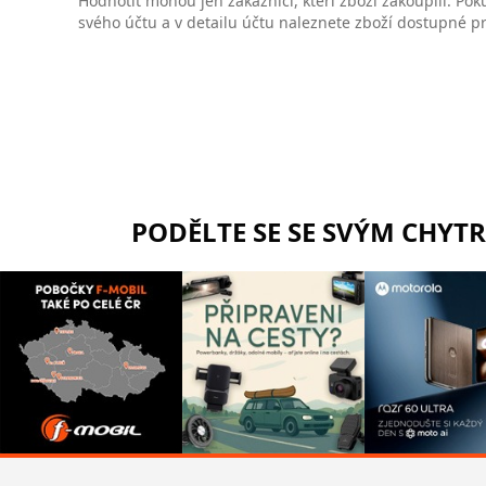
Hodnotit mohou jen zákazníci, kteří zboží zakoupili. Poku
svého účtu a v detailu účtu naleznete zboží dostupné 
PODĚLTE SE SE SVÝM CHYT