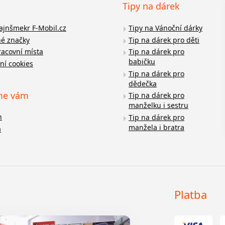
Tipy na dárek
fajnšmekr F-Mobil.cz
Tipy na Vánoční dárky
é značky
Tip na dárek pro děti
racovní místa
Tip na dárek pro
babičku
ní cookies
Tip na dárek pro
dědečka
me vám
Tip na dárek pro
manželku i sestru
n
Tip na dárek pro
manžela i bratra
a
Platba