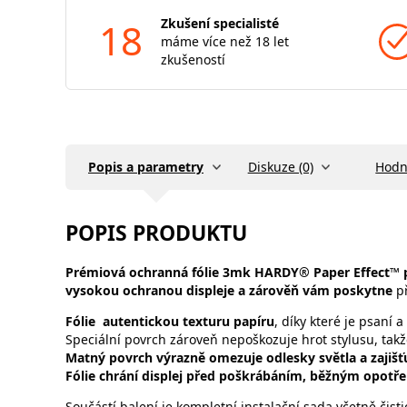
18
Zkušení specialisté
máme více než 18 let
zkušeností
Popis a parametry
Diskuze (0)
Hodn
POPIS PRODUKTU
Prémiová ochranná fólie
3mk
HARDY® Paper Effect™ pr
vysokou ochranou displeje a zárověň vám poskytne
př
Fólie autentickou texturu papíru
, díky které je psaní
Speciální povrch zároveň nepoškozuje hrot stylusu, tak
Matný povrch výrazně omezuje odlesky světla a zajišťuj
Fólie chrání displej před poškrábáním, běžným opot
Součástí balení je kompletní instalační sada včetně čist