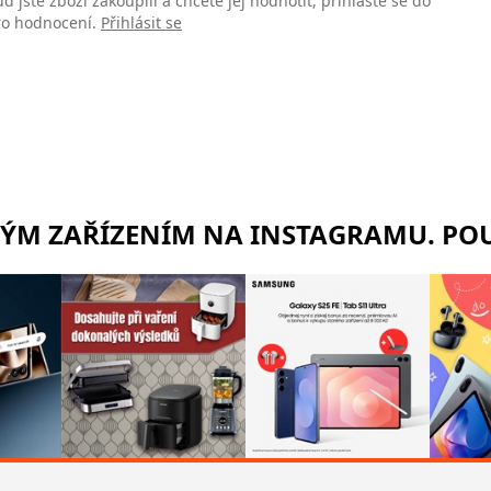
d jste zboží zakoupili a chcete jej hodnotit, přihlaste se do
pro hodnocení.
Přihlásit se
RÝM ZAŘÍZENÍM NA INSTAGRAMU. POU