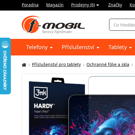
Poradna
Magazín
Prodejny (6)
Značky
Ko
Vyhledávání
Telefony
Příslušenství
Tablety
Příslušenství pro tablety
Ochranné fólie a skla
Zde
se
nacházíte: