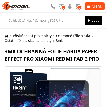
Menu
0
0
Vyhledávání
Hledat
Příslušenství pro tablety
Ochranné fólie a skla
Zde
Ostatní fólie a skla na tablety
3mk
se
nacházíte:
3MK OCHRANNÁ FOLIE HARDY PAPER
EFFECT PRO XIAOMI REDMI PAD 2 PRO