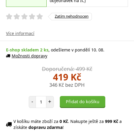
objednávek na IČ)
Zatím nehodnocen
Více informací
E-shop skladem 2 ks
, odešleme v pondělí 10. 08.
Možnosti dopravy
Doporučená: 499 Kč
419 Kč
346 Kč bez DPH
Počet položek
-
+
Přidat do košíku
V košíku máte zboží za
0 Kč
. Nakupte ještě za
999 Kč
a
získáte
dopravu zdarma
!