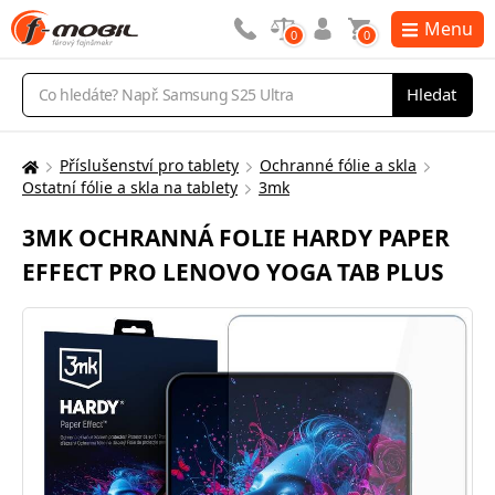
Menu
0
0
Vyhledávání
Hledat
Příslušenství pro tablety
Ochranné fólie a skla
Zde
Ostatní fólie a skla na tablety
3mk
se
nacházíte:
3MK OCHRANNÁ FOLIE HARDY PAPER
EFFECT PRO LENOVO YOGA TAB PLUS