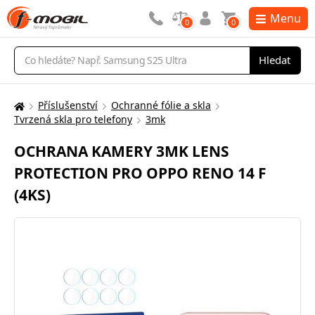
Menu
0
0
Vyhledávání
Hledat
Příslušenství
Ochranné fólie a skla
Zde
Tvrzená skla pro telefony
3mk
se
nacházíte:
OCHRANA KAMERY 3MK LENS
PROTECTION PRO OPPO RENO 14 F
(4KS)