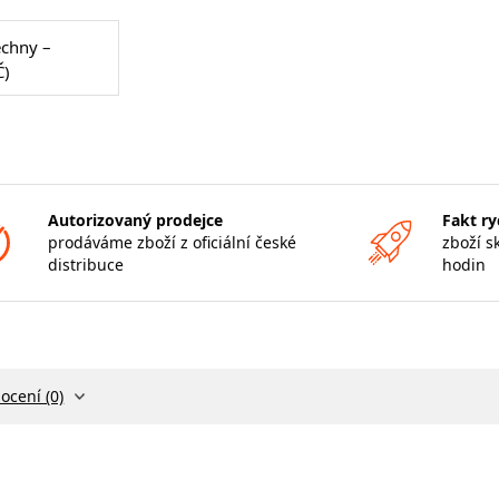
echny –
Č)
Autorizovaný prodejce
Fakt ry
prodáváme zboží z oficiální české
zboží s
distribuce
hodin
ocení (0)