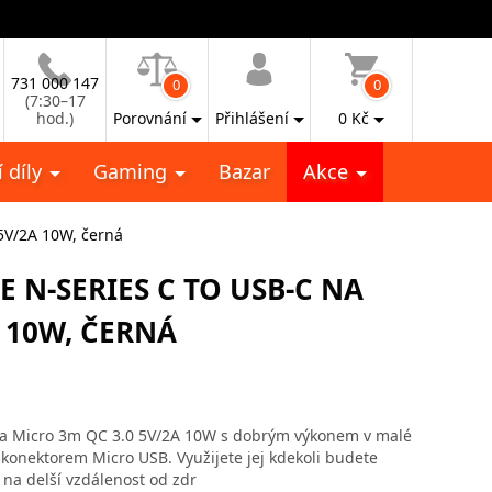
731 000 147
0
0
(7:30–17
hod.)
Porovnání
Přihlášení
0
Kč
 díly
Gaming
Bazar
Akce
5V/2A 10W, černá
 N-SERIES C TO USB-C NA
 10W, ČERNÁ
na Micro 3m QC 3.0 5V/2A 10W s dobrým výkonem v malé
 konektorem Micro USB. Využijete jej kdekoli budete
na delší vzdálenost od zdr