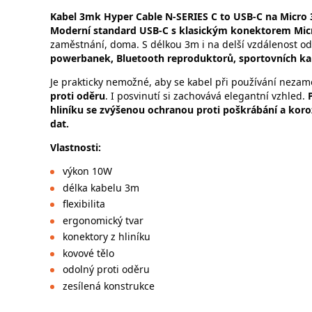
Kabel 3mk Hyper Cable N-SERIES C to USB-C na Micro
Moderní standard USB-C s klasickým konektorem Mic
zaměstnání, doma. S délkou 3m i na delší vzdálenost od
powerbanek, Bluetooth reproduktorů, sportovních kam
Je prakticky nemožné, aby se kabel při používání nezam
proti oděru
. I posvinutí si zachovává elegantní vzhled.
hliníku se zvýšenou ochranou proti poškrábání a koroz
dat.
Vlastnosti:
výkon 10W
délka kabelu 3m
flexibilita
ergonomický tvar
konektory z hliníku
kovové tělo
odolný proti oděru
zesílená konstrukce