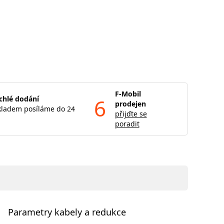
F-Mobil
chlé dodání
6
prodejen
kladem posíláme do 24
přijďte se
poradit
Parametry kabely a redukce