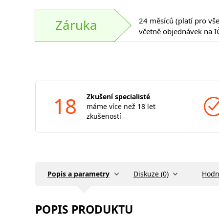
24 měsíců (platí pro vš
Záruka
včetně objednávek na I
18
Zkušení specialisté
máme více než 18 let
zkušeností
Popis a parametry
Diskuze (0)
Hodn
POPIS PRODUKTU