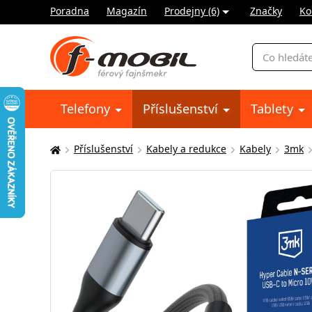
Poradna
Magazín
Prodejny (6)
Značky
Ko
Vyhledávání
Telefony
Příslušenství
Tablety
Příslušenství
Kabely a redukce
Kabely
3mk
Zde
se
nacházíte: