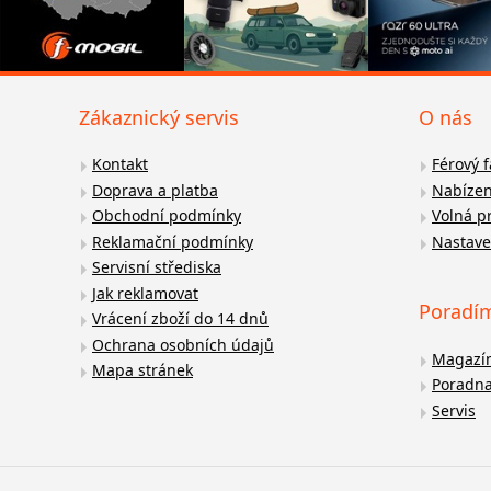
Zákaznický servis
O nás
Kontakt
Férový 
Doprava a platba
Nabízen
Obchodní podmínky
Volná p
Reklamační podmínky
Nastave
Servisní střediska
Jak reklamovat
Poradí
Vrácení zboží do 14 dnů
Ochrana osobních údajů
Magazí
Mapa stránek
Poradn
Servis