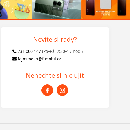
Nevíte si rady?
731 000 147
(Po–Pá, 7:30–17 hod.)
fajnsmekri@f-mobil.cz
Nenechte si nic ujít