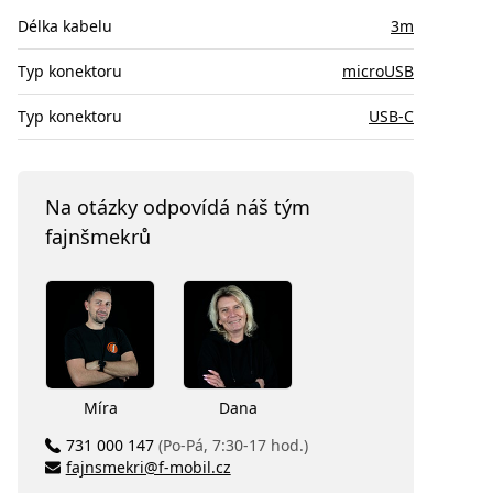
Délka kabelu
3m
Typ konektoru
microUSB
Typ konektoru
USB-C
Na otázky odpovídá náš tým
fajnšmekrů
Míra
Dana
731 000 147
(Po-Pá, 7:30-17 hod.)
fajnsmekri@f-mobil.cz