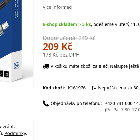
Více informací
E-shop skladem > 5 ks
, odešleme v úterý 11. 
Doporučená: 249 Kč
209 Kč
173 Kč bez DPH
V košíku máte zboží za
0 Kč
. Nakupte ještě
Kód zboží:
Nejnižší cena za 30
K161976
Objednávky po telefonu:
+420 731 000 14
(Po–Pá: 7:30–17:
vrátit.
ů.
Podmínky
.