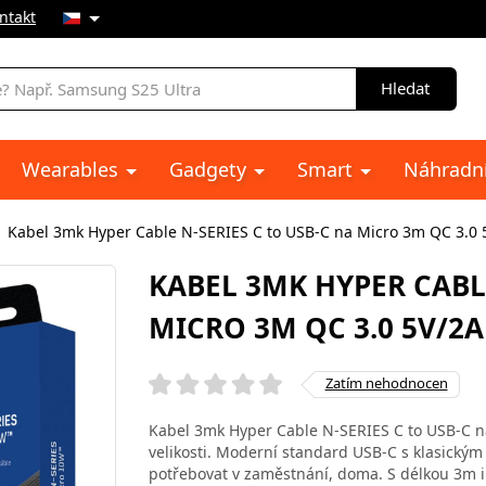
ntakt
Hledat
Wearables
Gadgety
Smart
Náhradní
Kabel 3mk Hyper Cable N-SERIES C to USB-C na Micro 3m QC 3.0 
KABEL 3MK HYPER CABLE
MICRO 3M QC 3.0 5V/2A
Zatím nehodnocen
Kabel 3mk Hyper Cable N-SERIES C to USB-C 
velikosti. Moderní standard USB-C s klasickým
potřebovat v zaměstnání, doma. S délkou 3m i 