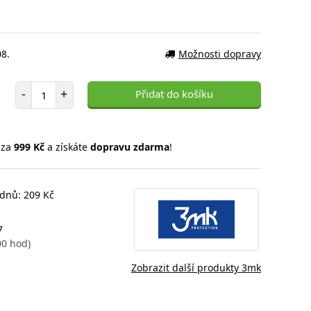
08.
Možnosti dopravy
Počet položek
-
+
Přidat do košíku
 za
999 Kč
a získáte
dopravu zdarma
!
 dnů: 209 Kč
7
00 hod)
Zobrazit další produkty 3mk