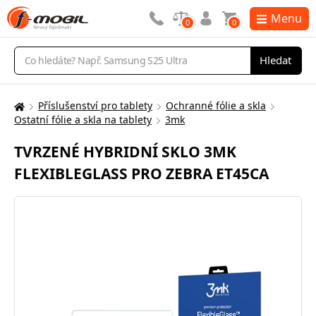
Menu
0
0
Vyhledávání
Hledat
Příslušenství pro tablety
Ochranné fólie a skla
Zde
Ostatní fólie a skla na tablety
3mk
se
nacházíte:
TVRZENÉ HYBRIDNÍ SKLO 3MK
FLEXIBLEGLASS PRO ZEBRA ET45CA