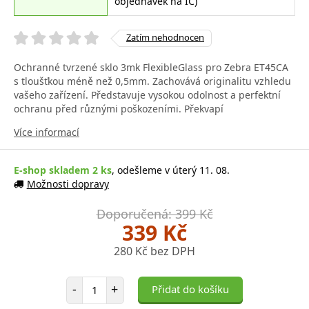
objednávek na IČ)
Zatím nehodnocen
Ochranné tvrzené sklo 3mk FlexibleGlass pro Zebra ET45CA
s tloušťkou méně než 0,5mm. Zachovává originalitu vzhledu
vašeho zařízení. Představuje vysokou odolnost a perfektní
ochranu před různými poškozeními. Překvapí
Více informací
E-shop skladem 2 ks
, odešleme v úterý 11. 08.
Možnosti dopravy
Doporučená: 399 Kč
339 Kč
280 Kč bez DPH
Počet položek
-
+
Přidat do košíku