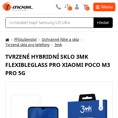
Menu
0
0
Vyhledávání
Hledat
Příslušenství
Ochranné fólie a skla
Zde
Tvrzená skla pro telefony
3mk
se
nacházíte:
TVRZENÉ HYBRIDNÍ SKLO 3MK
FLEXIBLEGLASS PRO XIAOMI POCO M3
PRO 5G