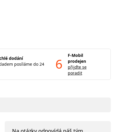
F-Mobil
chlé dodání
6
prodejen
kladem posíláme do 24
přijďte se
poradit
Na otázky odpovídá náš tým