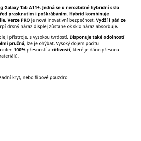
 Galaxy Tab A11+. Jedná se o nerozbitné hybridní sklo
před prasknutím i poškrábáním
.
Hybrid kombinuje
lie.
Verze PRO
je nová inovativní bezpečnost.
Vydží i pád ze
trpí drsný náraz displej zůstane ok sklo náraz absorbuje.
eji přístroje, s vysokou tvrdostí
. Disponuje také odolností
elmi pružná
, lze je ohýbat
.
Vysoký dojem pocitu
docilen
100%
přesností a
citlivostí
, které je dáno přesnou
materiálů.
zadní kryt, nebo flipové pouzdro.