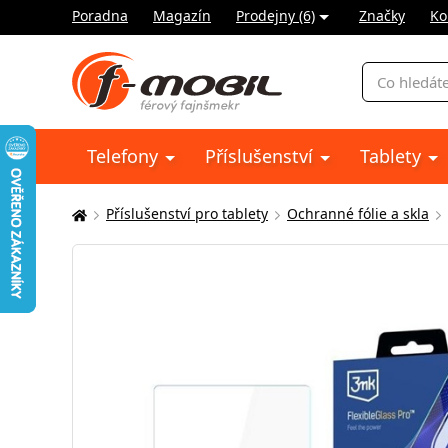
Poradna
Magazín
Prodejny (6)
Značky
Ko
Vyhledávání
Telefony
Příslušenství
Tablety
Příslušenství pro tablety
Ochranné fólie a skla
Zde
se
nacházíte: