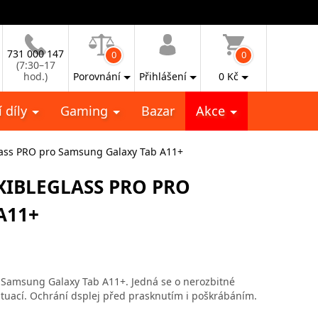
731 000 147
0
0
(7:30–17
hod.)
Porovnání
Přihlášení
0
Kč
 díly
Gaming
Bazar
Akce
lass PRO pro Samsung Galaxy Tab A11+
XIBLEGLASS PRO PRO
A11+
t Samsung Galaxy Tab A11+. Jedná se o nerozbitné
ituací. Ochrání dsplej před prasknutím i poškrábáním.