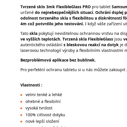
Tvrzené sklo 3mk FlexibleGlass PRO
pro tablet
Samsung
určené
do nejnebezpečnějších situací.
Ochrání dsplej 
odolnost tvrzeného skla s flexibilitou a diskrétností fó
4m což potvrdilo jeho testování.
I když váše zařízení u
Tato
skla
pokytují neviditelnou ochrannou vrstvu na displ
ve vyšších teplotách.
Tvrzená skla FlexibleGlass
jsou
v
autentického ovládání
s bleskovou reakcí na dotyk
je 
laserovou technologií výroby a flexibilními vlastnostmi 
Bezproblémová aplikace bez bublinek.
Pro perfektní ochranu tabletu si u nás můžete zakoupit 
Vlastnosti :
velmi tenké a lehké
ohebné a flexibilní
vysoká tvrdost
100% citlivost dotyku
nové lepší složení