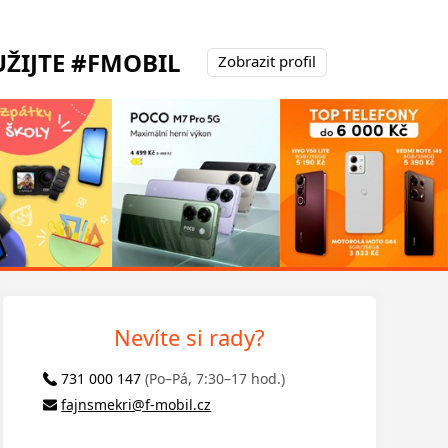
ŽIJTE #FMOBIL
Zobrazit profil
Nevíte si rady?
731 000 147
(Po–Pá, 7:30–17 hod.)
fajnsmekri@f-mobil.cz