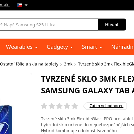
ntakt
Hledat
Wearables
Gadgety
Smart
Náhradní
Ostatní fólie a skla na tablety
3mk
Tvrzené sklo 3mk FlexibleG
TVRZENÉ SKLO 3MK FLE
SAMSUNG GALAXY TAB 
Zatím nehodnocen
Tvrzené sklo 3mk FlexibleGlass PRO pro table
hybridní sklo určené do nejnebezpečnějších s
Hybrid kombinuje odolnost tvrzeného