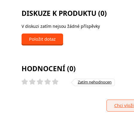
DISKUZE K PRODUKTU (0)
V diskuzi zatím nejsou žádné příspěvky
Položit dotaz
HODNOCENÍ (0)
Zatím nehodnocen
Chci vlož