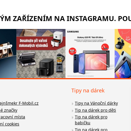
RÝM ZAŘÍZENÍM NA INSTAGRAMU. POU
Tipy na dárek
fajnšmekr F-Mobil.cz
Tipy na Vánoční dárky
é značky
Tip na dárek pro děti
racovní místa
Tip na dárek pro
babičku
ní cookies
Tip na dárek pro