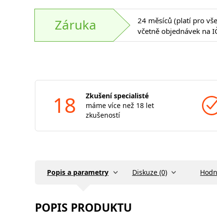
24 měsíců (platí pro vš
Záruka
včetně objednávek na I
18
Zkušení specialisté
máme více než 18 let
zkušeností
Popis a parametry
Diskuze (0)
Hodn
POPIS PRODUKTU