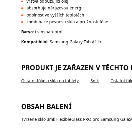
vrstva odpuzující olej
absorbuje nárazovou energii
odolnost ve vyšších teplotách
kombinace pevnosti skla a pružnosti fólie.
Barva:
transparentní
Kompatibilní:
Samsung Galaxy Tab A11+
PRODUKT JE ZAŘAZEN V TĚCHTO
Ostatní fólie a skla na tablety
3mk
Ostatní fól
OBSAH BALENÍ
Tvrzené sklo 3mk FlexibleGlass PRO pro Samsung Galax