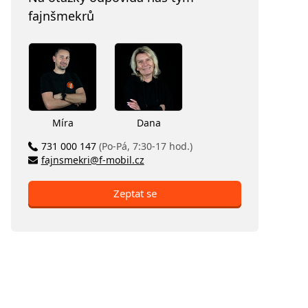
fajnšmekrů
Míra
Dana
731 000 147
(Po-Pá, 7:30-17 hod.)
fajnsmekri@f-mobil.cz
Zeptat se