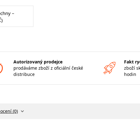
echny –
Č)
Autorizovaný prodejce
Fakt ry
prodáváme zboží z oficiální české
zboží s
distribuce
hodin
ocení (0)