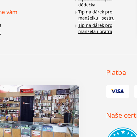
dědečka
me vám
Tip na dárek pro
manželku i sestru
n
Tip na dárek pro
manžela i bratra
a
Platba
Naše certi