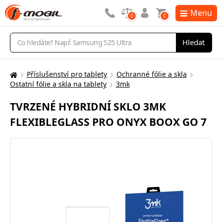
Menu
0
0
Vyhledávání
Hledat
Příslušenství pro tablety
Ochranné fólie a skla
Zde
Ostatní fólie a skla na tablety
3mk
se
nacházíte:
TVRZENÉ HYBRIDNÍ SKLO 3MK
FLEXIBLEGLASS PRO ONYX BOOX GO 7