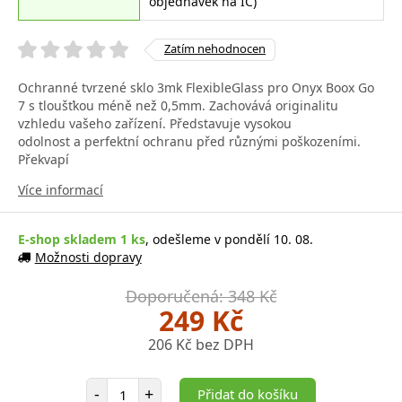
objednávek na IČ)
Zatím nehodnocen
Ochranné tvrzené sklo 3mk FlexibleGlass pro Onyx Boox Go
7 s tloušťkou méně než 0,5mm. Zachovává originalitu
vzhledu vašeho zařízení. Představuje vysokou
odolnost a perfektní ochranu před různými poškozeními.
Překvapí
Více informací
E-shop skladem 1 ks
, odešleme v pondělí 10. 08.
Možnosti dopravy
Doporučená: 348 Kč
249 Kč
206 Kč bez DPH
Počet položek
-
+
Přidat do košíku