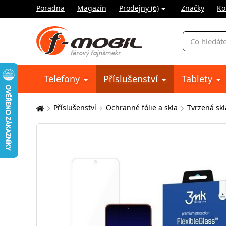
Poradna
Magazín
Prodejny (6)
Značky
Ko
Vyhledávání
Telefony
Příslušenství
Tablety
Příslušenství
Ochranné fólie a skla
Tvrzená skl
Zde
se
nacházíte: