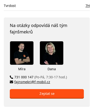
Tvrdost
7H
Na otázky odpovídá náš tým
fajnšmekrů
Míra
Dana
731 000 147
(Po-Pá, 7:30-17 hod.)
fajnsmekri@f-mobil.cz
Zeptat se