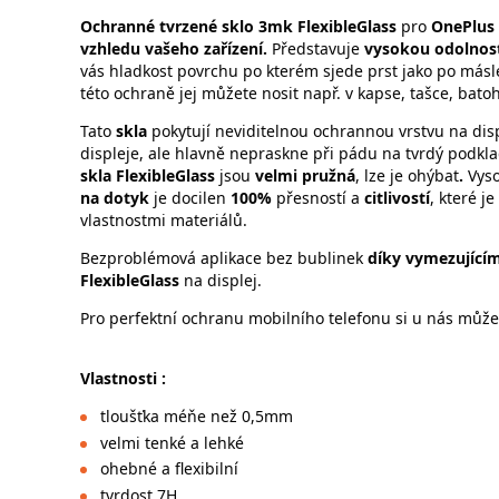
Ochranné tvrzené sklo 3mk FlexibleGlass
pro
OnePlus
vzhledu vašeho zařízení.
Představuje
vysokou odolnos
vás hladkost povrchu po kterém sjede prst jako po másl
této ochraně jej můžete nosit např. v kapse, tašce, bato
Tato
skla
pokytují neviditelnou ochrannou vrstvu na displ
displeje, ale hlavně nepraskne při pádu na tvrdý podkl
skla FlexibleGlass
jsou
velmi pružná
, lze je ohýbat
.
Vys
na dotyk
je docilen
100%
přesností a
citlivostí
, které j
vlastnostmi materiálů.
Bezproblémová aplikace bez bublinek
díky vymezujícím
FlexibleGlass
na displej.
Pro perfektní ochranu mobilního telefonu si u nás můžet
Vlastnosti :
tloušťka méňe než 0,5mm
velmi tenké a lehké
ohebné a flexibilní
tvrdost 7H