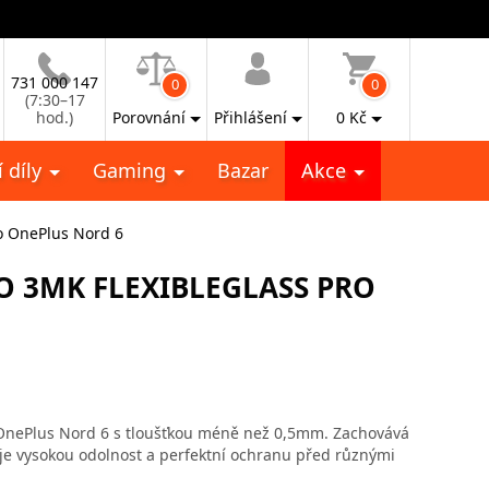
731 000 147
0
0
(7:30–17
hod.)
Porovnání
Přihlášení
0
Kč
 díly
Gaming
Bazar
Akce
ro OnePlus Nord 6
O 3MK FLEXIBLEGLASS PRO
 OnePlus Nord 6 s tloušťkou méně než 0,5mm. Zachovává
uje vysokou odolnost a perfektní ochranu před různými