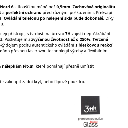
 Nord 6
s tloušťkou méně než
0,5mm. Zachovává originalitu
t
a
perfektní ochranu
před různými poškozeními. Překvapí
e.
Ovládání telefonu po nalepení skla bude dokonalé.
Díky
hu.
eji přístroje, s tvrdostí na úrovni
7H
zajistí nepoškrábání
ad. Poskytuje mu
zvýšenou životnost až o 250%
.
Tvrzená
oký dojem pocitu autentického ovládání
s bleskovou reakcí
e dáno přesnou laserovou technologií výroby a flexibilními
 nálepkám Fit-In,
které pomáhají přesně umístit
e zakoupit zadní kryt, nebo flipové pouzdro.