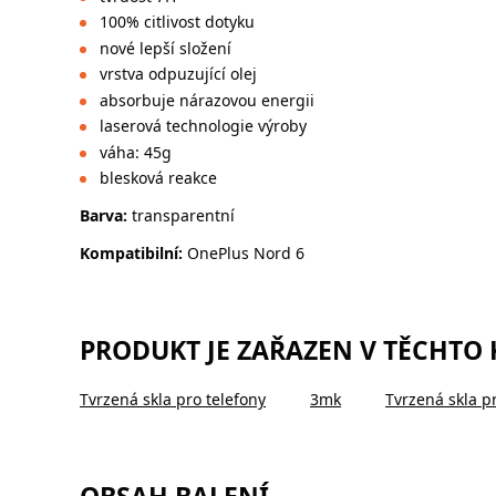
100% citlivost dotyku
nové lepší složení
vrstva odpuzující olej
absorbuje nárazovou energii
laserová technologie výroby
váha: 45g
blesková reakce
Barva:
transparentní
Kompatibilní:
OnePlus Nord 6
PRODUKT JE ZAŘAZEN V TĚCHTO
Tvrzená skla pro telefony
3mk
Tvrzená skla p
OBSAH BALENÍ