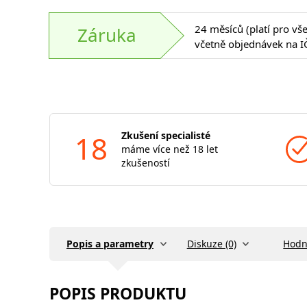
24 měsíců (platí pro vš
Záruka
včetně objednávek na I
18
Zkušení specialisté
máme více než 18 let
zkušeností
Popis a parametry
Diskuze (0)
Hodn
POPIS PRODUKTU