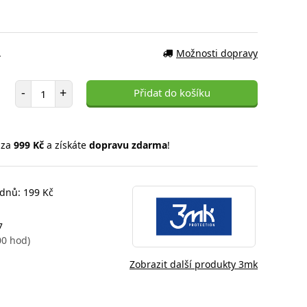
.
Možnosti dopravy
Počet položek
-
+
Přidat do košíku
 za
999 Kč
a získáte
dopravu zdarma
!
 dnů: 199 Kč
7
00 hod)
Zobrazit další produkty 3mk