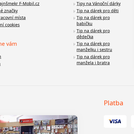
fajnšmekr F-Mobil.cz
Tipy na Vánoční dárky
é značky
Tip na dárek pro děti
racovní místa
Tip na dárek pro
babičku
ní cookies
Tip na dárek pro
dědečka
me vám
Tip na dárek pro
manželku i sestru
n
Tip na dárek pro
manžela i bratra
a
Platba