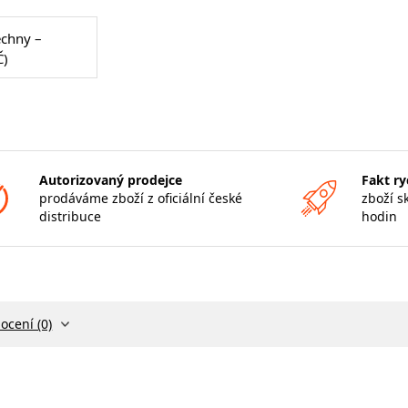
echny –
Č)
Autorizovaný prodejce
Fakt ry
prodáváme zboží z oficiální české
zboží s
distribuce
hodin
ocení (0)