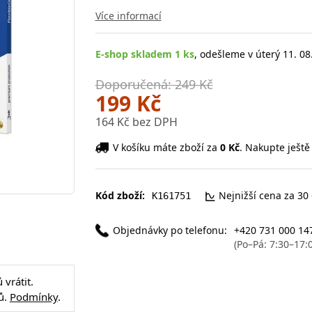
Více informací
E-shop skladem 1 ks
, odešleme v úterý 11. 08
Doporučená: 249 Kč
199 Kč
164 Kč bez DPH
V košíku máte zboží za
0 Kč
. Nakupte ještě
Kód zboží:
Nejnižší cena za 30
K161751
Objednávky po telefonu:
+420 731 000 14
(Po–Pá: 7:30–17:
vrátit.
ů.
Podmínky
.