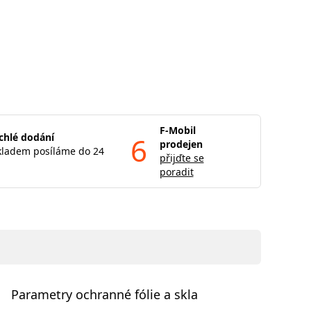
F-Mobil
chlé dodání
6
prodejen
kladem posíláme do 24
přijďte se
poradit
Parametry ochranné fólie a skla