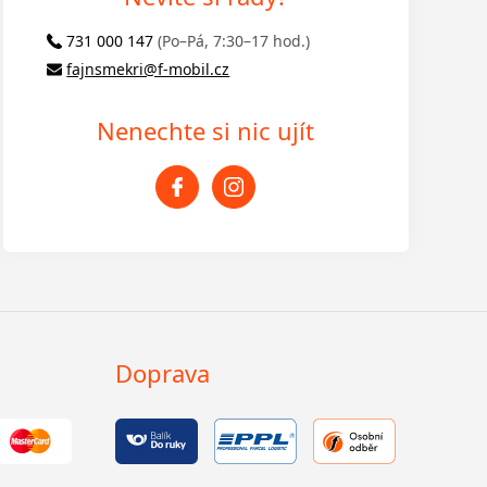
731 000 147
(Po–Pá, 7:30–17 hod.)
fajnsmekri@f-mobil.cz
Nenechte si nic ujít
Doprava