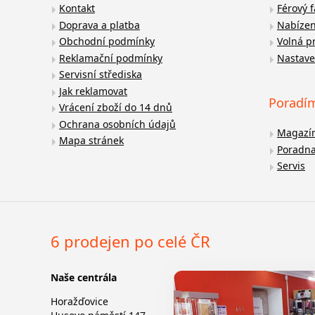
Kontakt
Férový 
Doprava a platba
Nabízen
Obchodní podmínky
Volná p
Reklamační podmínky
Nastave
Servisní střediska
Jak reklamovat
Poradí
Vrácení zboží do 14 dnů
Ochrana osobních údajů
Magazí
Mapa stránek
Poradn
Servis
6 prodejen po celé ČR
Naše centrála
Horažďovice