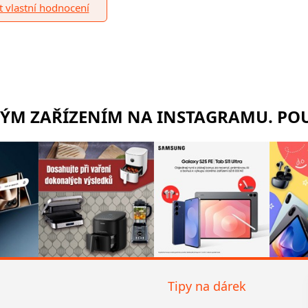
it vlastní hodnocení
RÝM ZAŘÍZENÍM NA INSTAGRAMU. POU
Tipy na dárek