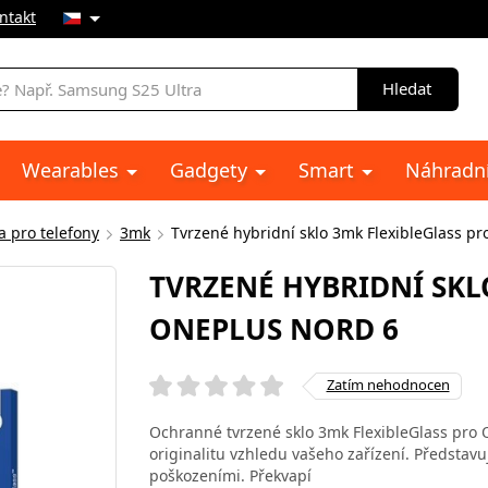
ntakt
Hledat
Wearables
Gadgety
Smart
Náhradní
a pro telefony
3mk
Tvrzené hybridní sklo 3mk FlexibleGlass p
TVRZENÉ HYBRIDNÍ SKL
ONEPLUS NORD 6
Zatím nehodnocen
Ochranné tvrzené sklo 3mk FlexibleGlass pro
originalitu vzhledu vašeho zařízení. Představ
poškozeními. Překvapí