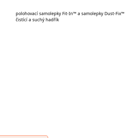
polohovací samolepky Fit-In™ a samolepky Dust-Fix™
čistící a suchý hadřík