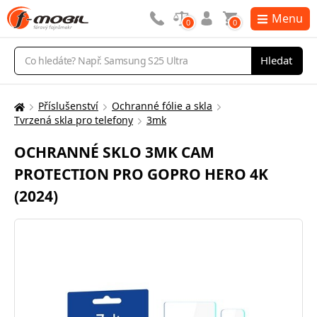
Menu
0
0
Vyhledávání
Hledat
Příslušenství
Ochranné fólie a skla
Zde
Tvrzená skla pro telefony
3mk
se
nacházíte:
OCHRANNÉ SKLO 3MK CAM
PROTECTION PRO GOPRO HERO 4K
(2024)