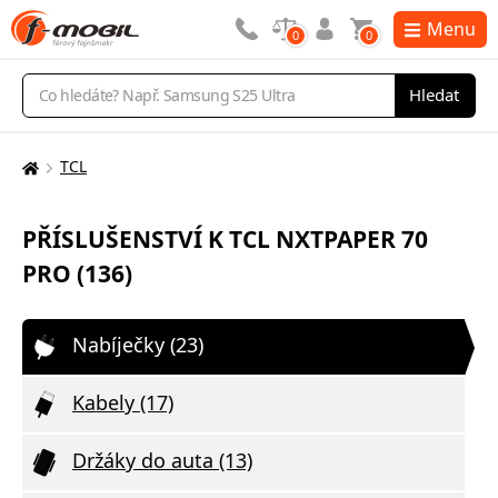
Menu
0
0
Vyhledávání
Hledat
TCL
Zde
se
nacházíte:
PŘÍSLUŠENSTVÍ K TCL NXTPAPER 70
PRO (136)
Nabíječky (23)
Kabely (17)
Držáky do auta (13)