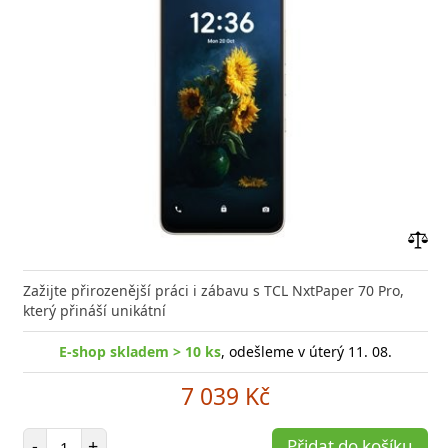
Přid
do
Zažijte přirozenější práci i zábavu s TCL NxtPaper 70 Pro,
poro
který přináší unikátní
E-shop skladem > 10 ks
, odešleme v úterý 11. 08.
7 039 Kč
Počet položek
-
+
Přidat do košíku