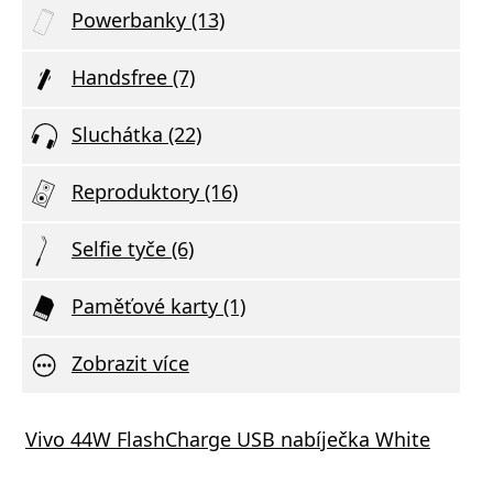
Powerbanky (13)
Handsfree (7)
Sluchátka (22)
Reproduktory (16)
Selfie tyče (6)
Paměťové karty (1)
Zobrazit více
i 3A Braided USB-C to USB-C Cable (1m)
tický držák do auta HA16 ALIGATOR
ten Power Bank 20 000 mAh 45W s
i Redmi Buds 6 Coral Green
 PartyKing1 Plus
oy Watch 4 Carbon black
Vivo 44W FlashCharge USB nabíječka White
Xiaom
Unive
Xiaom
Bezdr
LAMAX
CARNE
n Profi, univerzální, černá
rovaným kabelem USB-C – vesmírně
GRAVI
rná