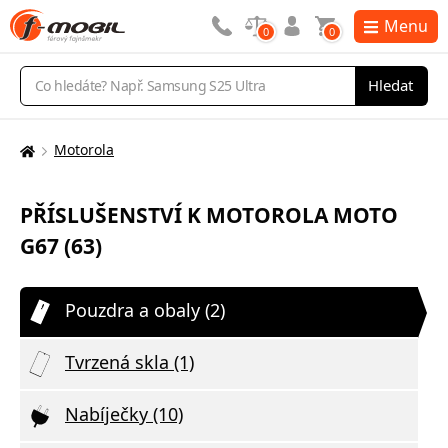
Menu
0
0
Vyhledávání
Hledat
Motorola
Zde
se
nacházíte:
PŘÍSLUŠENSTVÍ K MOTOROLA MOTO
G67 (63)
Pouzdra a obaly (2)
Tvrzená skla (1)
Nabíječky (10)