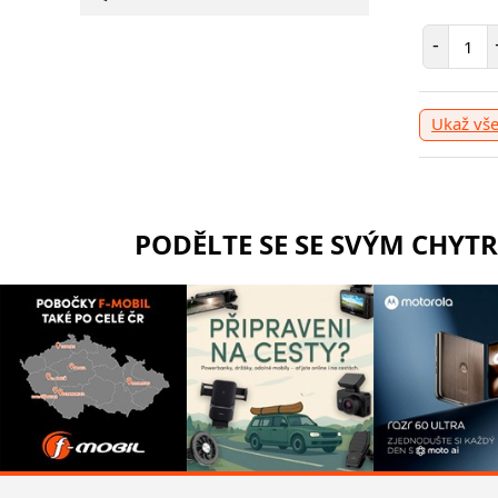
Poče
-
Ukaž vš
PODĚLTE SE SE SVÝM CHYT