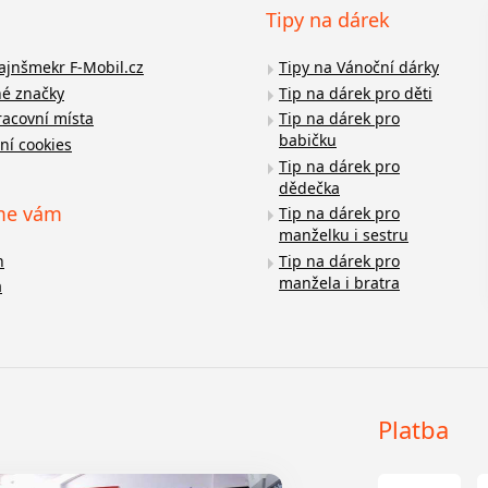
Tipy na dárek
fajnšmekr F-Mobil.cz
Tipy na Vánoční dárky
é značky
Tip na dárek pro děti
racovní místa
Tip na dárek pro
babičku
ní cookies
Tip na dárek pro
dědečka
me vám
Tip na dárek pro
manželku i sestru
n
Tip na dárek pro
manžela i bratra
a
Platba