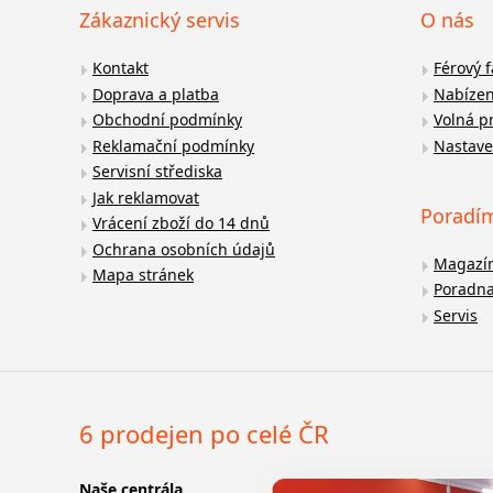
Zákaznický servis
O nás
Kontakt
Férový 
Doprava a platba
Nabízen
Obchodní podmínky
Volná p
Reklamační podmínky
Nastave
Servisní střediska
Jak reklamovat
Poradí
Vrácení zboží do 14 dnů
Ochrana osobních údajů
Magazí
Mapa stránek
Poradn
Servis
6 prodejen po celé ČR
Naše centrála