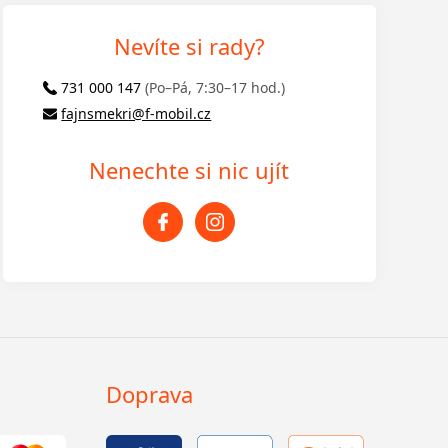
Nevíte si rady?
731 000 147
(Po–Pá, 7:30–17 hod.)
fajnsmekri@f-mobil.cz
Nenechte si nic ujít
Doprava