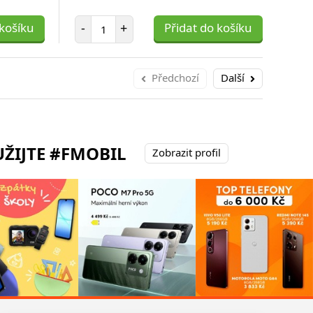
Počet položek
 košíku
-
+
Přidat do košíku
-
Předchozí
Další
ŽIJTE #FMOBIL
Zobrazit profil