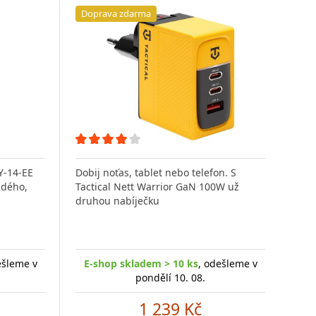
Doprava zdarma
Y-14-EE
Dobij noťas, tablet nebo telefon. S
S Ul
ždého,
Tactical Nett Warrior GaN 100W už
SWIS
druhou nabíječku
dop
ešleme v
E-shop skladem > 10 ks
, odešleme v
E-
pondělí 10. 08.
1 239 Kč