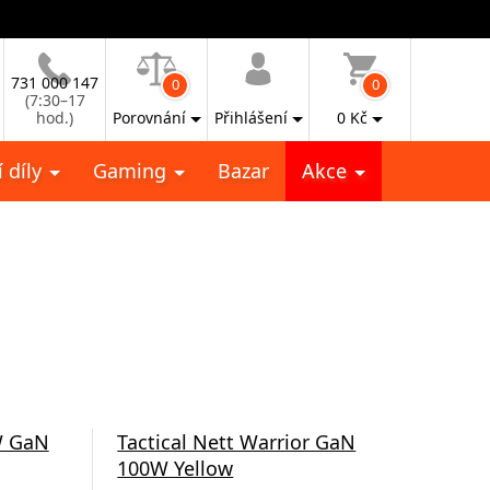
731 000 147
0
0
(7:30–17
hod.)
Porovnání
Přihlášení
0
Kč
 díly
Gaming
Bazar
Akce
W GaN
Tactical Nett Warrior GaN
Swi
100W Yellow
15W