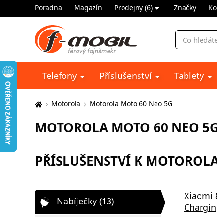
Poradna
Magazín
Prodejny (6)
Značky
Ko
Vyhledávání
Telefony
Příslušenství
Tablety
Motorola
Motorola Moto 60 Neo 5G
Zde
se
MOTOROLA MOTO 60 NEO 5
nacházíte:
PŘÍSLUŠENSTVÍ K MOTOROLA
Xiaomi 
Nabíječky (13)
Chargin