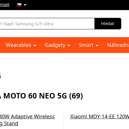
ntakt
Hledat
Wearables
Gadgety
Smart
Náhradní
G
 MOTO 60 NEO 5G (69)
80W Adaptive Wireless
Xiaomi MDY-14-EE 120
g Stand