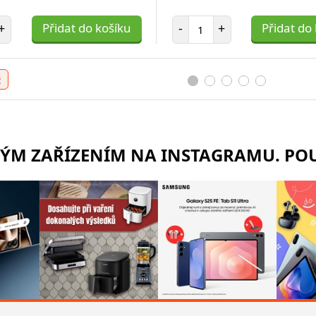
t položek
Počet položek
+
Přidat do košíku
-
+
Přidat do
e
RÝM ZAŘÍZENÍM NA INSTAGRAMU. POU