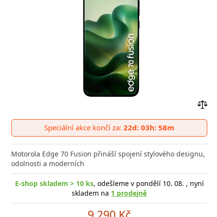
Přid
do
Speciální akce končí za:
22d: 03h: 58m
poro
Motorola Edge 70 Fusion přináší spojení stylového designu,
odolnosti a moderních
E-shop skladem > 10 ks
, odešleme v pondělí 10. 08. , nyní
skladem na
1 prodejně
9 290 Kč