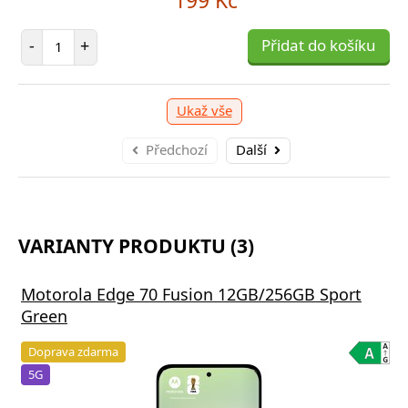
3 809 Kč
1 300 Kč
Počet položek
-
+
Přidat do košíku
očet položek
očet položek
P
P
+
+
Přidat do košíku
Přidat do košíku
-
-
Ukaž vše
Předchozí
Další
VARIANTY PRODUKTU (3)
Motorola Edge 70 Fusion 12GB/256GB Sport
Green
Doprava zdarma
5G