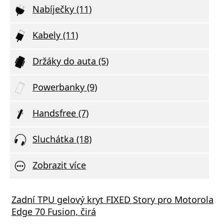
Nabíječky (11)
Kabely (11)
Držáky do auta (5)
Powerbanky (9)
Handsfree (7)
Sluchátka (18)
Zobrazit více
ng Galaxy Buds3 (SM-R530) Stříbrná
 PartyGo1 Mini
Zadní TPU gelový kryt FIXED Story pro Motorola
Guess
Niceb
Edge 70 Fusion, čirá