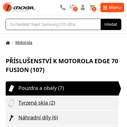
Menu
0
0
Vyhledávání
Hledat
Motorola
Zde
se
nacházíte:
PŘÍSLUŠENSTVÍ K MOTOROLA EDGE 70
FUSION (107)
Pouzdra a obaly (7)
Tvrzená skla (2)
Náhradní díly (6)