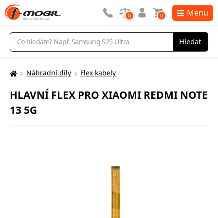
Menu
0
0
Vyhledávání
Hledat
Náhradní díly
Flex kabely
Zde
se
HLAVNÍ FLEX PRO XIAOMI REDMI NOTE
nacházíte:
13 5G