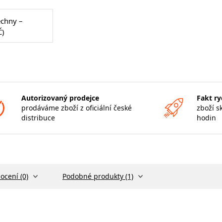
echny –
Č)
Autorizovaný prodejce
Fakt ry
prodáváme zboží z oficiální české
zboží s
distribuce
hodin
ocení (0)
Podobné produkty (1)