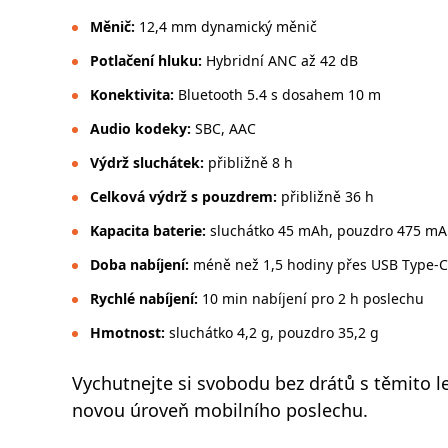
Měnič:
12,4 mm dynamický měnič
Potlačení hluku:
Hybridní ANC až 42 dB
Konektivita:
Bluetooth 5.4 s dosahem 10 m
Audio kodeky:
SBC, AAC
Výdrž sluchátek:
přibližně 8 h
Celková výdrž s pouzdrem:
přibližně 36 h
Kapacita baterie:
sluchátko 45 mAh, pouzdro 475 mA
Doba nabíjení:
méně než 1,5 hodiny přes USB Type-C
Rychlé nabíjení:
10 min nabíjení pro 2 h poslechu
Hmotnost:
sluchátko 4,2 g, pouzdro 35,2 g
Vychutnejte si svobodu bez drátů s těmito l
novou úroveň mobilního poslechu.