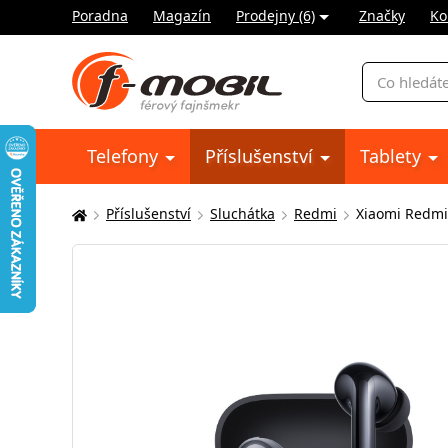
Poradna
Magazín
Prodejny (6)
Značky
Ko
Vyhledávání
Telefony
Příslušenství
Tablety
Příslušenství
Sluchátka
Redmi
Xiaomi Redmi 
Zde
se
nacházíte: