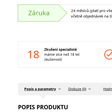
24 měsíců (platí pro vš
Záruka
včetně objednávek na I
18
Zkušení specialisté
máme více než 18 let
zkušeností
Popis a parametry
Diskuze (0)
Hodn
POPIS PRODUKTU