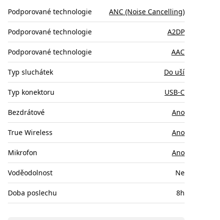
Podporované technologie
ANC (Noise Cancelling)
Podporované technologie
A2DP
Podporované technologie
AAC
Typ sluchátek
Do uší
Typ konektoru
USB-C
Bezdrátové
Ano
True Wireless
Ano
Mikrofon
Ano
Voděodolnost
Ne
Doba poslechu
8h