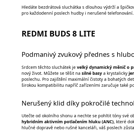
Hledáte bezdrátová sluchátka s dlouhou výdrží a špičk
pro každodenní poslech hudby i nerušené telefonování.
REDMI BUDS 8 LITE
Podmanivý zvukový přednes s hlub
Srdcem těchto sluchátek je
velký dynamický měnič o 
nový život. Můžete se těšit na
silné basy
a krystalicky
je
poslechu. Pro zajištění maximální čistoty a bohatých det
širokou kompatibilitu napříč zařízeními zaručuje také 
Nerušený klid díky pokročilé techno
Utečte od okolního shonu a nechte se pohltit tóny své 
hybridním aktivním potlačením hluku (ANC)
, které do
hlučné dopravě nebo rušné kanceláři, váš poslech zůsta