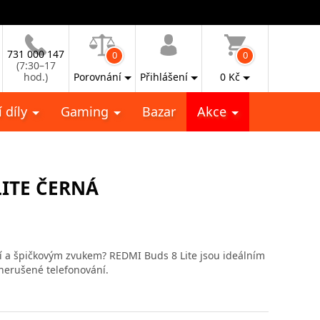
731 000 147
0
0
(7:30–17
hod.)
Porovnání
Přihlášení
0
Kč
 díly
Gaming
Bazar
Akce
LITE ČERNÁ
í a špičkovým zvukem? REDMI Buds 8 Lite jsou ideálním
nerušené telefonování.