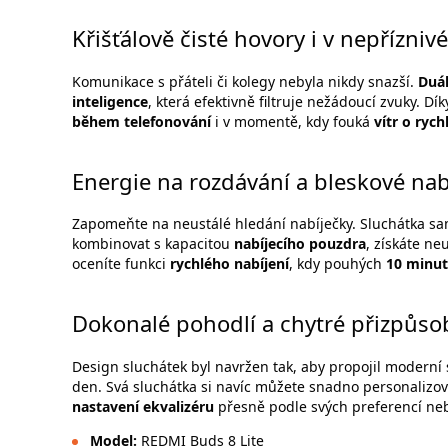
Křišťálově čisté hovory i v nepřízni
Komunikace s přáteli či kolegy nebyla nikdy snazší.
Duá
inteligence
, která efektivně filtruje nežádoucí zvuky. D
během telefonování
i v momentě, kdy fouká
vítr o rych
Energie na rozdávání a bleskové nab
Zapomeňte na neustálé hledání nabíječky. Sluchátka s
kombinovat s kapacitou
nabíjecího pouzdra
, získáte ne
oceníte funkci
rychlého nabíjení
, kdy pouhých
10 minut
Dokonalé pohodlí a chytré přizpůso
Design sluchátek byl navržen tak, aby propojil moderní 
den. Svá sluchátka si navíc můžete snadno personalizov
nastavení ekvalizéru
přesně podle svých preferencí neb
Model:
REDMI Buds 8 Lite