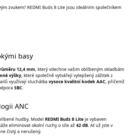
ovým zvukem? REDMI Buds 8 Lite jsou ideálním společníkem
okými basy
průměru 12,4 mm
, který vdechne vašim oblíbeným skladbám
mné výšky
, které společně vytvářejí vylepšený zážitek z
ailů využívají sluchátka
vysoce kvalitní kodek AAC
, přičemž
podpora
SBC
.
logii ANC
oblíbené hudby. Model
REDMI Buds 8 Lite
je vybaven
káže eliminovat okolní ruchy o síle až
42 dB
. Ať už jste v
ne čistý a nerušený.