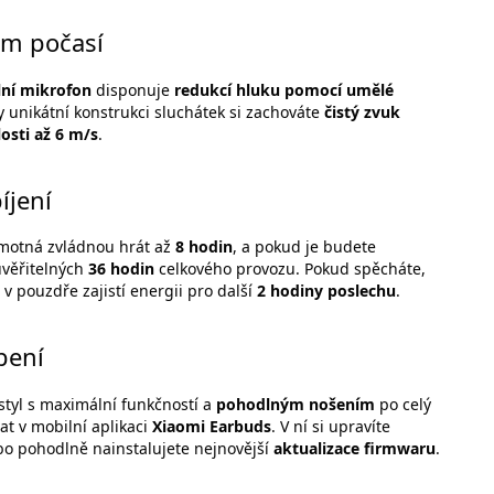
vém počasí
lní mikrofon
disponuje
redukcí hluku pomocí umělé
íky unikátní konstrukci sluchátek si zachováte
čistý zvuk
losti až 6 m/s
.
íjení
amotná zvládnou hrát až
8 hodin
, a pokud je budete
uvěřitelných
36 hodin
celkového provozu. Pokud spěcháte,
v pouzdře zajistí energii pro další
2 hodiny poslechu
.
bení
styl s maximální funkčností a
pohodlným nošením
po celý
at v mobilní aplikaci
Xiaomi Earbuds
. V ní si upravíte
o pohodlně nainstalujete nejnovější
aktualizace firmwaru
.