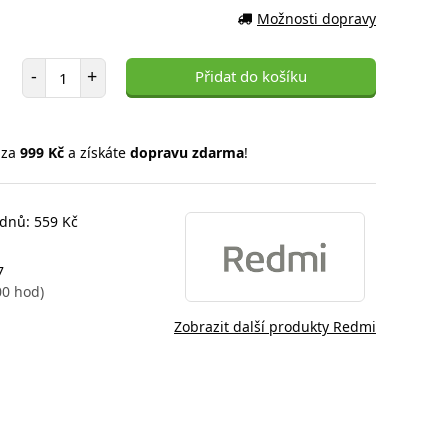
Možnosti dopravy
Počet položek
-
+
Přidat do košíku
 za
999 Kč
a získáte
dopravu zdarma
!
 dnů: 559 Kč
7
00 hod)
Zobrazit další produkty Redmi