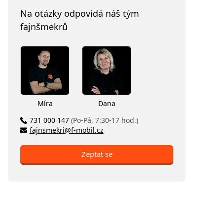
Na otázky odpovídá náš tým
fajnšmekrů
Míra
Dana
731 000 147
(Po-Pá, 7:30-17 hod.)
fajnsmekri@f-mobil.cz
Zeptat se