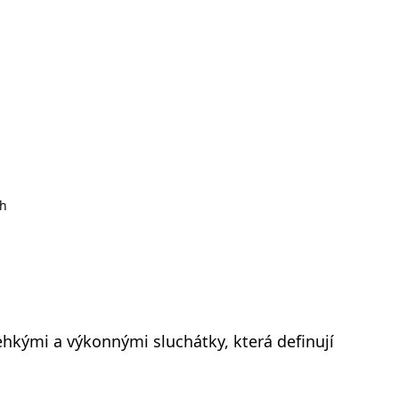
h
ehkými a výkonnými sluchátky, která definují