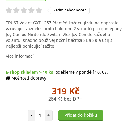
Zatím nehodnocen
TRUST Volant GXT 1257 Přeměň každou jízdu na naprosto
vzrušující zážitek s tímto balíčkem 2 volantů pro gamepady
Joy-Con od Nintendo Switch. Vlož Joy-Con do každého
volantu, snadno používej boční tlačítka SL a SR a užij si
nejlepší pohlcující zážite
Více informací
E-shop skladem > 10 ks
, odešleme v pondělí 10. 08.
Možnosti dopravy
319 Kč
264 Kč bez DPH
Počet položek
-
+
Přidat do košíku