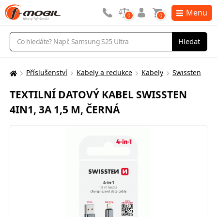
Menu
0
0
Vyhledávání
Hledat
Příslušenství
Kabely a redukce
Kabely
Swissten
Zde
se
TEXTILNÍ DATOVÝ KABEL SWISSTEN
nacházíte:
4IN1, 3A 1,5 M, ČERNÁ