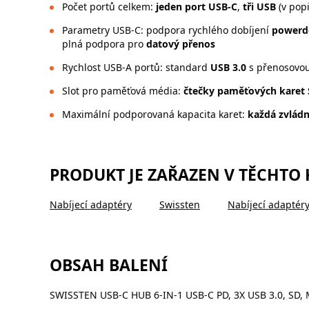
Počet portů celkem:
jeden port USB-C
,
tři USB
(v pop
Parametry USB-C: podpora rychlého dobíjení
powerde
plná podpora pro
datový přenos
Rychlost USB-A portů: standard
USB 3.0
s přenosovou
Slot pro paměťová média:
čtečky paměťových karet 
Maximální podporovaná kapacita karet:
každá zvládn
PRODUKT JE ZAŘAZEN V TĚCHTO
Nabíjecí adaptéry
Swissten
Nabíjecí adaptér
OBSAH BALENÍ
SWISSTEN USB-C HUB 6-IN-1 USB-C PD, 3X USB 3.0, S