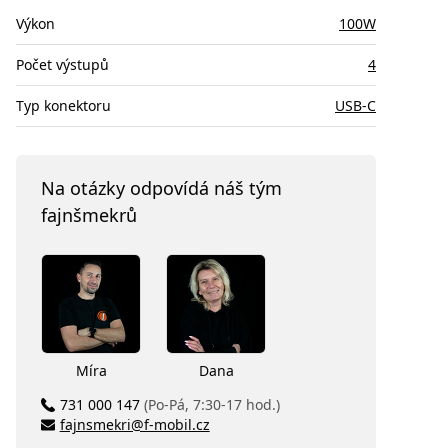
Výkon
100W
Počet výstupů
4
Typ konektoru
USB-C
Na otázky odpovídá náš tým
fajnšmekrů
Míra
Dana
731 000 147
(Po-Pá, 7:30-17 hod.)
fajnsmekri@f-mobil.cz