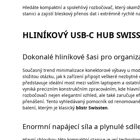
Hledáte kompaktní a spolehlivý rozbočovač, který okamž
stanici a zajistí bleskový přenos dat i extrémně rychlé n
HLINÍKOVÝ USB-C HUB SWIS
Dokonalé hliníkové šasi pro organizac
Současný trend minimalizace konektorové výbavy u mode
složitou otázku, jak k zařízení připojit veškeré nezbytn
představuje ideální most mezi vaším laptopem a ostatn
vyniká precizním konstrukčním zpracováním, kde hlavní 
rozbočovači nejen elegantní vzhled, ale také zaručuje 
přenášení. Tento vyhledávaný pomocník od renomovan
balení, kterým je klasický
blistr Swissten
.
Enormní napájecí síla a plynulé sdí
Hlavní chloubou této kompaktní stanice je její technolog