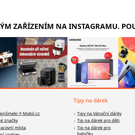
RÝM ZAŘÍZENÍM NA INSTAGRAMU. POU
Tipy na dárek
fajnšmekr F-Mobil.cz
Tipy na Vánoční dárky
é značky
Tip na dárek pro děti
racovní místa
Tip na dárek pro
babičku
ní cookies