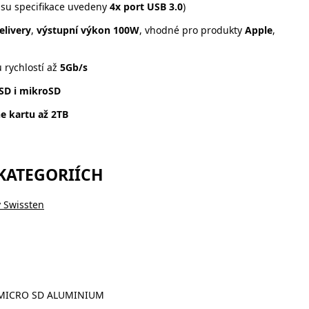
isu specifikace uvedeny
4x port USB 3.0
)
livery
,
výstupní výkon 100W
, vhodné pro produkty
Apple
,
 rychlostí až
5Gb/s
SD i mikroSD
e kartu až 2TB
 KATEGORIÍCH
y Swissten
D, MICRO SD ALUMINIUM