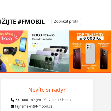
ŽIJTE #FMOBIL
Zobrazit profil
Nevíte si rady?
731 000 147
(Po–Pá, 7:30–17 hod.)
fajnsmekri@f-mobil.cz