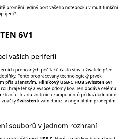
itě promění jediný port vašeho notebooku v multifunkční
apájení?
STEN 6V1
i vašich periferií
rních přenosných počítačů často staví uživatele před
é doplňky. Tento propracovaný technologický prvek
ím příslušenstvím.
Hliníkový USB-C HUB Swissten 6v1
roli hraje lehký a vysoce odolný kov. Ten dodává celému
efektivní ochranu vnitřních komponentů při každodenním
é značky
Swissten
k vám dorazí v originálním prodejním
lení souborů v jednom rozhraní
icky pokročilý
port USB-C
, který v sobě kombinuje hned