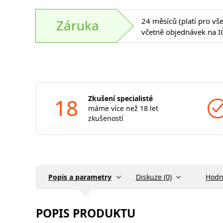
24 měsíců (platí pro vš
Záruka
včetně objednávek na I
18
Zkušení specialisté
máme více než 18 let
zkušeností
Popis a parametry
Diskuze (0)
Hodn
POPIS PRODUKTU