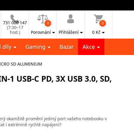
731 000 147
0
0
(7:30–17
hod.)
Porovnání
Přihlášení
0
Kč
 díly
Gaming
Bazar
Akce
 MICRO SD ALUMINIUM
-1 USB-C PD, 3X USB 3.0, SD,
terý okamžitě promění jediný port vašeho notebooku v
dat i extrémně rychlé napájení?