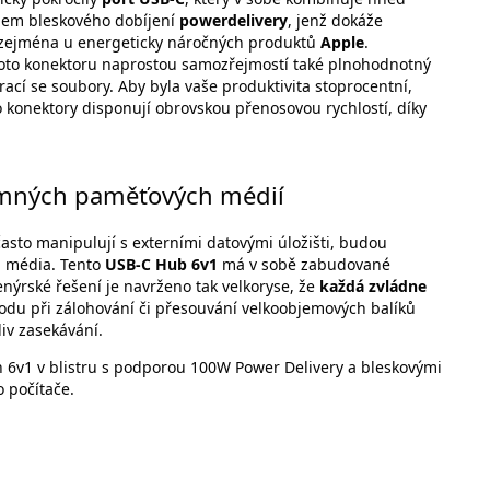
émem bleskového dobíjení
powerdelivery
, jenž dokáže
e zejména u energeticky náročných produktů
Apple
.
oto konektoru naprostou samozřejmostí také plnohodnotný
rací se soubory. Aby byla vaše produktivita stoprocentní,
o konektory disponují obrovskou přenosovou rychlostí, díky
emných paměťových médií
 často manipulují s externími datovými úložišti, budou
á média. Tento
USB-C Hub 6v1
má v sobě zabudované
enýrské řešení je navrženo tak velkoryse, že
každá zvládne
du při zálohování či přesouvání velkoobjemových balíků
iv zasekávání.
en 6v1 v blistru s podporou 100W Power Delivery a bleskovými
o počítače.