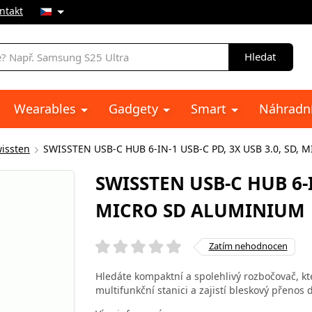
ntakt
Hledat
Wearables
Gadgety
Smart
Náhradní
issten
SWISSTEN USB-C HUB 6-IN-1 USB-C PD, 3X USB 3.0, SD,
SWISSTEN USB-C HUB 6-IN
MICRO SD ALUMINIUM
Zatím nehodnocen
Hledáte kompaktní a spolehlivý rozbočovač, k
multifunkční stanici a zajistí bleskový přenos 