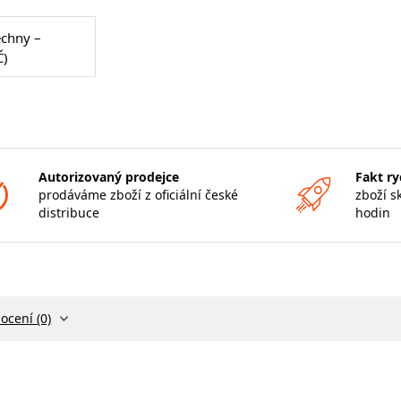
echny –
Č)
Autorizovaný prodejce
Fakt ry
prodáváme zboží z oficiální české
zboží s
distribuce
hodin
ocení (0)