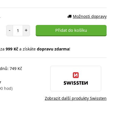
.
Možnosti dopravy
Počet položek
-
+
Přidat do košíku
 za
999 Kč
a získáte
dopravu zdarma
!
 dnů: 749 Kč
7
00 hod)
Zobrazit další produkty Swissten