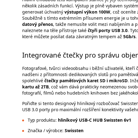
několik zásadních funkcí. Výstup je plně vybaven syst
generovat úchvatný
výstupní výkon 100W
, což ocenít
Souběžně s tímto extrémním přísunem energie je u toh
datový přenos
, takže nemusíte volit mezi nabíjením a p
naleznete na těle přístroje také
čtyři porty USB 3.0
. Tyt
které můžete posílat data závratným tempem až
5Gb/s
.
Integrované čtečky pro správu obj
Fotografové, tvůrci videoobsahu i běžní uživatelé, kteří
nadšeni z přítomnosti dedikovaných slotů pro paměťov
spolehlivé
čtečky paměťových karet SD i mikroSD
. Inž
kartu až 2TB
, což vám dává prakticky neomezenou svobo
fotografií, filmů nebo hudebních knihoven bez jakéhokol
Pořiďte si tento designový hliníkový rozbočovač Swisst
USB 3.0 porty pro maximální rozšíření konektivity vašeh
Typ produktu:
hliníkový USB-C HUB Swissten 6v1
Značka / výrobce:
Swissten