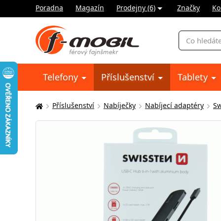
Poradna
Magazín
Prodejny (6)
Značky
Ko
Vyhledávání
Telefony
Příslušenství
Tablety
Příslušenství
Nabíječky
Nabíjecí adaptéry
Sw
Zde
se
nacházíte: