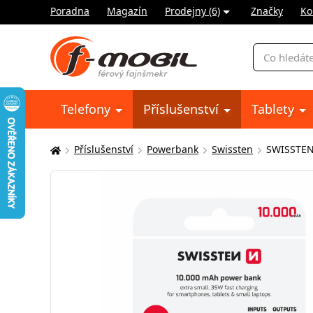
Poradna
Magazín
Prodejny (6)
Značky
Ko
Vyhledávání
Telefony
Příslušenství
Tablety
Příslušenství
Powerbank
Swissten
SWISSTEN
Zde
se
nacházíte: