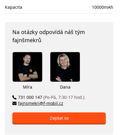
Kapacita
10000mAh
Na otázky odpovídá náš tým
fajnšmekrů
Míra
Dana
731 000 147
(Po-Pá, 7:30-17 hod.)
fajnsmekri@f-mobil.cz
Zeptat se