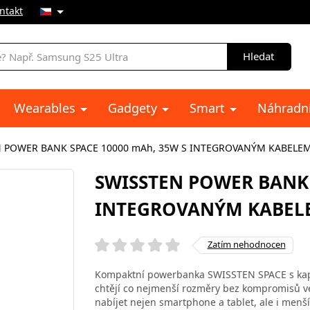
ntakt
Hledat
Wearables
Gadgety
Smart
Náhradní
 POWER BANK SPACE 10000 mAh, 35W S INTEGROVANÝM KABELEM
SWISSTEN POWER BANK 
INTEGROVANÝM KABELE
Zatím nehodnocen
Kompaktní powerbanka SWISSTEN SPACE s kapac
chtějí co nejmenší rozměry bez kompromisů v
nabíjet nejen smartphone a tablet, ale i menš