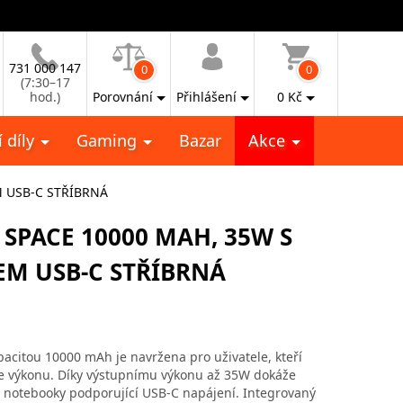
731 000 147
0
0
(7:30–17
hod.)
Porovnání
Přihlášení
0
Kč
 díly
Gaming
Bazar
Akce
 USB-C STŘÍBRNÁ
SPACE 10000 MAH, 35W S
M USB-C STŘÍBRNÁ
itou 10000 mAh je navržena pro uživatele, kteří
e výkonu. Díky výstupnímu výkonu až 35W dokáže
í notebooky podporující USB-C napájení. Integrovaný