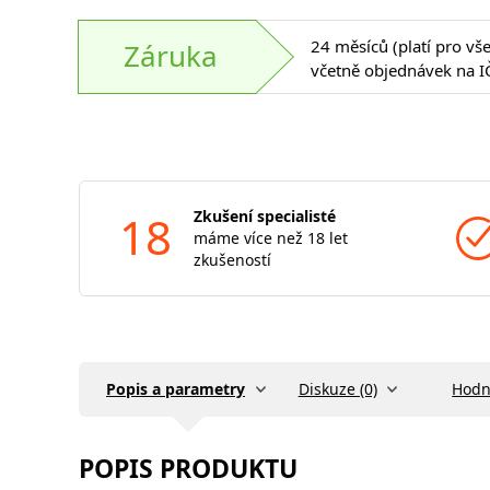
24 měsíců (platí pro vš
Záruka
včetně objednávek na I
18
Zkušení specialisté
máme více než 18 let
zkušeností
Popis a parametry
Diskuze (0)
Hodn
POPIS PRODUKTU