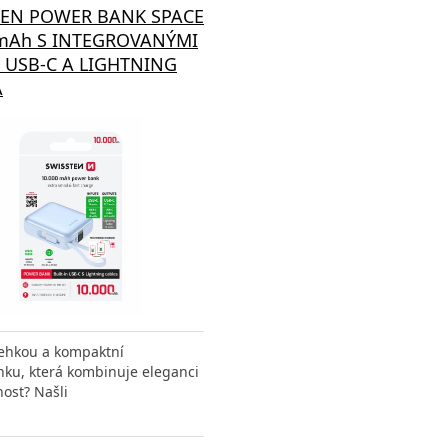
TEN POWER BANK SPACE
mAh S INTEGROVANÝMI
 USB-C A LIGHTNING
Á
lehkou a kompaktní
ku, která kombinuje eleganci
nost? Našli