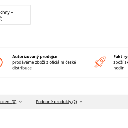
echny –
Č)
Autorizovaný prodejce
Fakt ry
prodáváme zboží z oficiální české
zboží s
distribuce
hodin
ocení (0)
Podobné produkty (2)