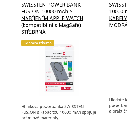
SWISSTEN POWER BANK
SWISS
FUSION 10000 mAh S
10000 
NABÍJENÍM APPLE WATCH
KABELY
(kompatibilní s MagSafe)
MODR
STŘÍBRNÁ
Doprava zdarma
Hledáte 
powerban
Hliníková powerbanka SWISSTEN
a praktič
FUSION s kapacitou 10000 mAh spojuje
prémiové materiály,