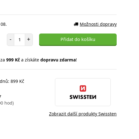
 08.
Možnosti dopravy
Počet položek
-
+
Přidat do košíku
 za
999 Kč
a získáte
dopravu zdarma
!
 dnů: 899 Kč
7
00 hod)
Zobrazit další produkty Swissten