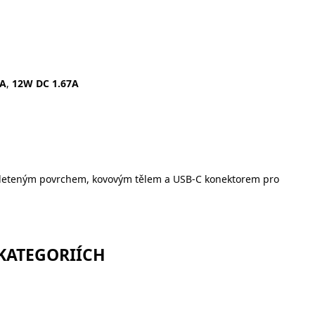
2A
,
12W DC 1.67A
m pleteným povrchem, kovovým tělem a USB-C konektorem pro
 KATEGORIÍCH