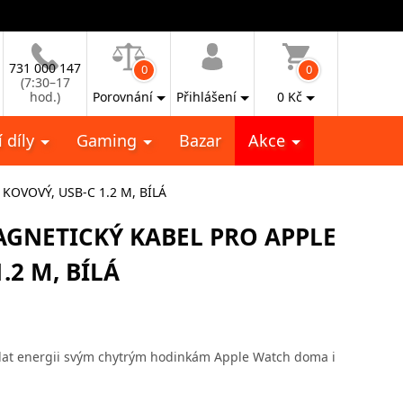
731 000 147
0
0
(7:30–17
hod.)
Porovnání
Přihlášení
0
Kč
 díly
Gaming
Bazar
Akce
OVOVÝ, USB-C 1.2 M, BÍLÁ
GNETICKÝ KABEL PRO APPLE
.2 M, BÍLÁ
odat energii svým chytrým hodinkám Apple Watch doma i