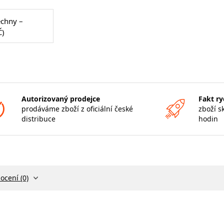
echny –
Č)
Autorizovaný prodejce
Fakt ry
prodáváme zboží z oficiální české
zboží s
distribuce
hodin
ocení (0)