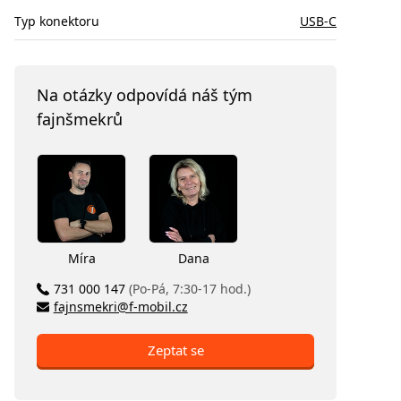
Typ konektoru
USB-C
Na otázky odpovídá náš tým
fajnšmekrů
Míra
Dana
731 000 147
(Po-Pá, 7:30-17 hod.)
fajnsmekri@f-mobil.cz
Zeptat se