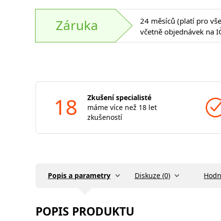
24 měsíců (platí pro vš
Záruka
včetně objednávek na I
18
Zkušení specialisté
máme více než 18 let
zkušeností
Popis a parametry
Diskuze (0)
Hodn
POPIS PRODUKTU