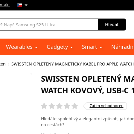
ntakt
Hledat
Wearables
Gadgety
Smart
Náhradní
ten
SWISSTEN OPLETENÝ MAGNETICKÝ KABEL PRO APPLE WATCH K
SWISSTEN OPLETENÝ MA
WATCH KOVOVÝ, USB-C 1
Zatím nehodnocen
Hledáte spolehlivý a elegantní způsob, jak d
na cestách?