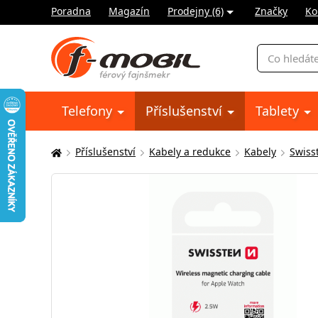
Poradna
Magazín
Prodejny (6)
Značky
Ko
Vyhledávání
Telefony
Příslušenství
Tablety
Příslušenství
Kabely a redukce
Kabely
Swiss
Zde
se
nacházíte: