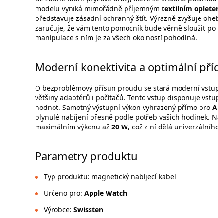
modelu vyniká mimořádně příjemným
textilním oplet
představuje zásadní ochranný štít. Výrazně zvyšuje oh
zaručuje, že vám tento pomocník bude věrně sloužit po 
manipulace s ním je za všech okolností pohodlná.
Moderní konektivita a optimální pří
O bezproblémový přísun proudu se stará moderní vstu
většiny adaptérů i počítačů. Tento vstup disponuje vs
hodnot. Samotný výstupní výkon vyhrazený přímo pro
A
plynulé nabíjení přesně podle potřeb vašich hodinek. Na
maximálním výkonu až
20 W
, což z ní dělá univerzální
Parametry produktu
Typ produktu: magnetický nabíjecí kabel
Určeno pro:
Apple Watch
Výrobce:
Swissten