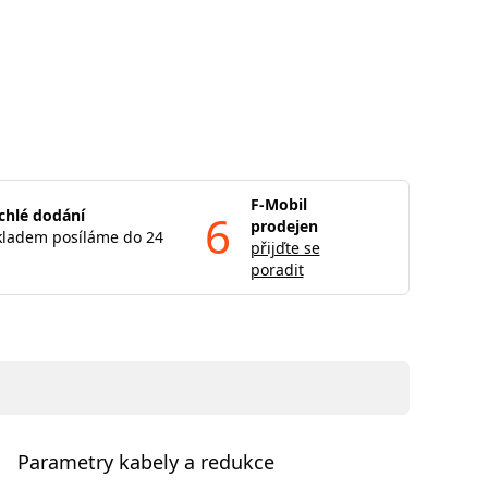
F-Mobil
chlé dodání
6
prodejen
kladem posíláme do 24
přijďte se
poradit
Parametry kabely a redukce