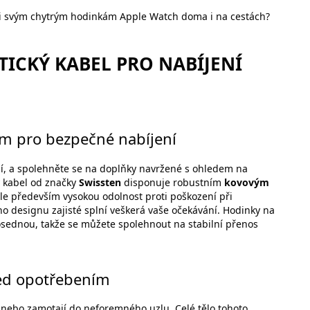
gii svým chytrým hodinkám Apple Watch doma i na cestách?
ICKÝ KABEL PRO NABÍJENÍ
em pro bezpečné nabíjení
ží, a spolehněte se na doplňky navržené s ohledem na
ý kabel od značky
Swissten
disponuje robustním
kovovým
 ale především vysokou odolnost proti poškození při
o designu zajisté splní veškerá vaše očekávání. Hodinky na
ednou, takže se můžete spolehnout na stabilní přenos
řed opotřebením
 nebo zamotají do neforemného uzlu. Celé tělo tohoto