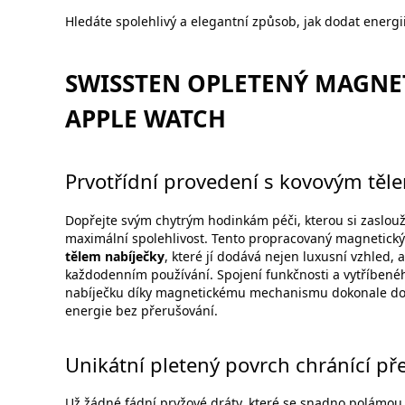
Hledáte spolehlivý a elegantní způsob, jak dodat ener
SWISSTEN OPLETENÝ MAGNET
APPLE WATCH
Prvotřídní provedení s kovovým těl
Dopřejte svým chytrým hodinkám péči, kterou si zaslou
maximální spolehlivost. Tento propracovaný magnetick
tělem nabíječky
, které jí dodává nejen luxusní vzhled,
každodenním používání. Spojení funkčnosti a vytříbenéh
nabíječku díky magnetickému mechanismu dokonale dos
energie bez přerušování.
Unikátní pletený povrch chránící p
Už žádné fádní pryžové dráty, které se snadno polámou