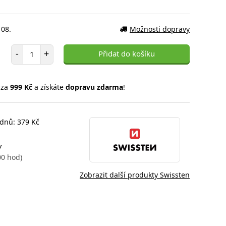
 08.
Možnosti dopravy
Počet položek
-
+
Přidat do košíku
 za
999 Kč
a získáte
dopravu zdarma
!
 dnů: 379 Kč
7
00 hod)
Zobrazit další produkty Swissten