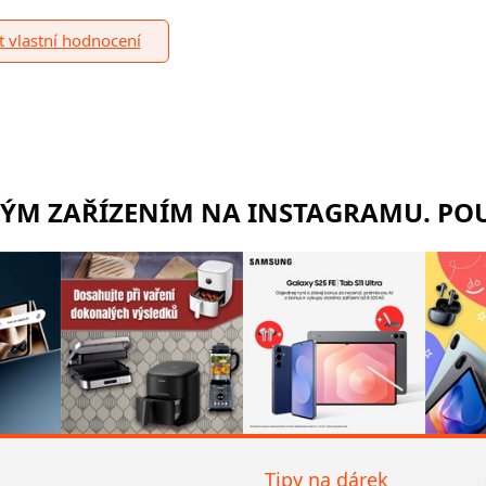
it vlastní hodnocení
RÝM ZAŘÍZENÍM NA INSTAGRAMU. POU
Tipy na dárek