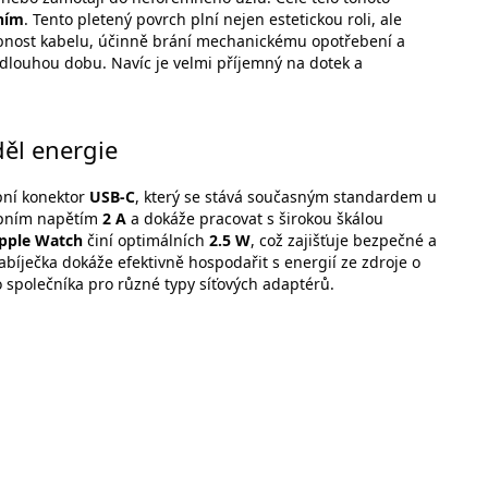
ením
. Tento pletený povrch plní nejen estetickou roli, ale
ebnost kabelu, účinně brání mechanickému opotřebení a
dlouhou dobu. Navíc je velmi příjemný na dotek a
děl energie
pní konektor
USB-C
, který se stává současným standardem u
tupním napětím
2 A
a dokáže pracovat s širokou škálou
pple Watch
činí optimálních
2.5 W
, což zajišťuje bezpečné a
bíječka dokáže efektivně hospodařit s energií ze zdroje o
ho společníka pro různé typy síťových adaptérů.