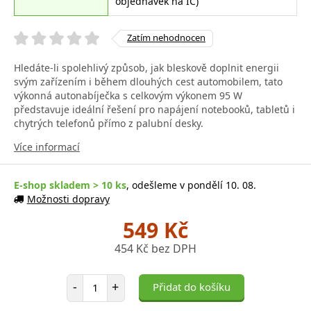
objednávek na IČ)
Zatím nehodnocen
Hledáte-li spolehlivý způsob, jak bleskově doplnit energii
svým zařízením i během dlouhých cest automobilem, tato
výkonná autonabíječka s celkovým výkonem 95 W
představuje ideální řešení pro napájení notebooků, tabletů i
chytrých telefonů přímo z palubní desky.
Více informací
E-shop skladem > 10 ks
, odešleme v pondělí 10. 08.
Možnosti dopravy
549 Kč
454 Kč bez DPH
Počet položek
-
+
Přidat do košíku