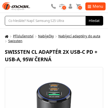
Menu
0
0
Vyhledávání
Hledat
Příslušenství
Nabíječky
Nabíjecí adaptéry do auta
Zde
Swissten
se
nacházíte:
SWISSTEN CL ADAPTÉR 2X USB-C PD +
USB-A, 95W ČERNÁ