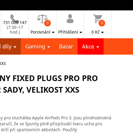
731 000 147
0
0
(7:30–17
hod.)
Porovnání
Přihlášení
0
Kč
 díly
Gaming
Bazar
Akce
XXS
NY FIXED PLUGS PRO PRO
 SADY, VELIKOST XXS
y pro sluchátka Apple AirPods Pro 3. Jsou plnohodnotná
aručí, že se špunty plně přizpůsobí tvaru ucha pro
rží při sportovních aktivitách. Použitý