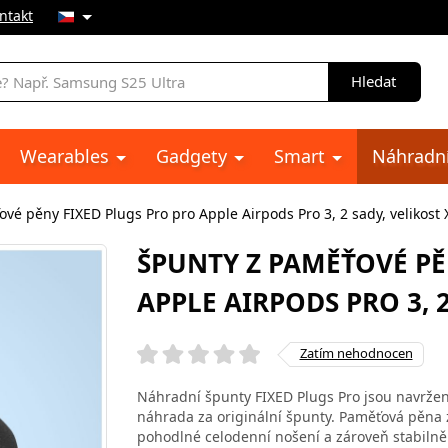
ntakt
Hledat
Wearables
Gadgety
Smart
Náhradní
vé pěny FIXED Plugs Pro pro Apple Airpods Pro 3, 2 sady, velikost 
ŠPUNTY Z PAMĚŤOVÉ PĚ
APPLE AIRPODS PRO 3, 2
Zatím nehodnocen
Náhradní špunty FIXED Plugs Pro jsou navržen
náhrada za originální špunty. Paměťová pěna z
pohodlné celodenní nošení a zároveň stabilně d