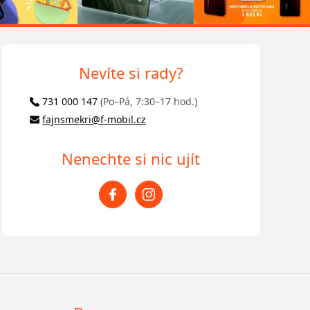
Nevíte si rady?
731 000 147
(Po–Pá, 7:30–17 hod.)
fajnsmekri@f-mobil.cz
Nenechte si nic ujít