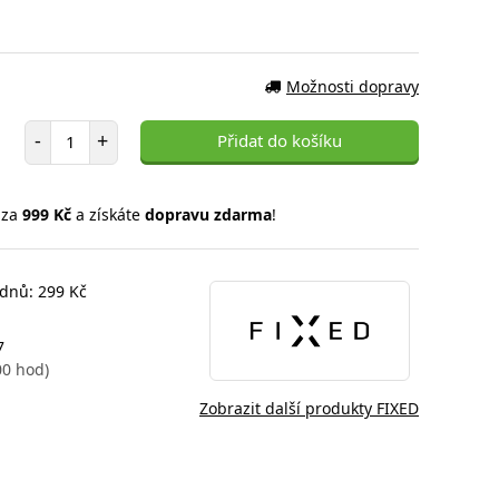
Možnosti dopravy
Počet položek
-
+
Přidat do košíku
 za
999 Kč
a získáte
dopravu zdarma
!
 dnů: 299 Kč
7
00 hod)
Zobrazit další produkty FIXED