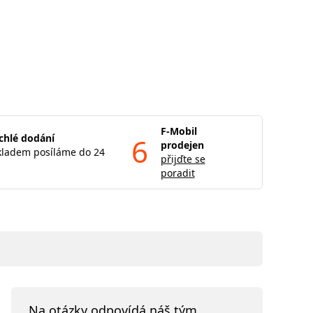
F-Mobil
chlé dodání
6
prodejen
kladem posíláme do 24
přijďte se
poradit
Na otázky odpovídá náš tým