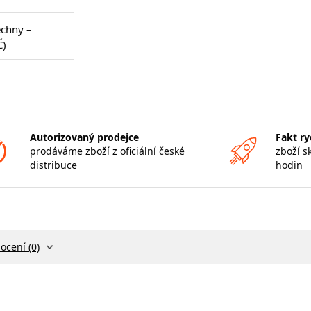
echny –
Č)
Autorizovaný prodejce
Fakt ry
prodáváme zboží z oficiální české
zboží s
distribuce
hodin
ocení (0)