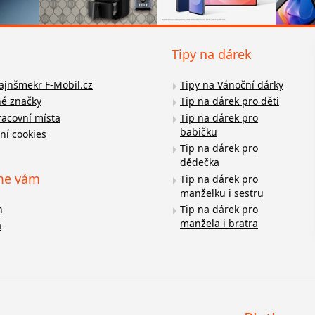
Tipy na dárek
fajnšmekr F-Mobil.cz
Tipy na Vánoční dárky
é značky
Tip na dárek pro děti
racovní místa
Tip na dárek pro
babičku
ní cookies
Tip na dárek pro
dědečka
me vám
Tip na dárek pro
manželku i sestru
n
Tip na dárek pro
manžela i bratra
a