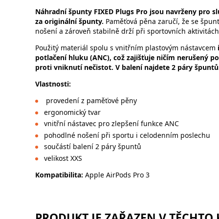
Náhradní špunty FIXED Plugs Pro jsou navrženy pro sl
za originální špunty.
Paměťová pěna zaručí, že se špunt
nošení a zároveň stabilně drží při sportovních aktivitách
Použitý materiál spolu s vnitřním plastovým nástavcem
potlačení hluku (ANC), což zajišťuje ničím nerušený p
proti vniknutí nečistot. V balení najdete 2 páry špunt
Vlastnosti:
provedení z paměťové pěny
ergonomický tvar
vnitřní nástavec pro zlepšení funkce ANC
pohodlné nošení při sportu i celodenním poslechu
součástí balení 2 páry špuntů
velikost XXS
Kompatibilita:
Apple AirPods Pro 3
PRODUKT JE ZAŘAZEN V TĚCHTO