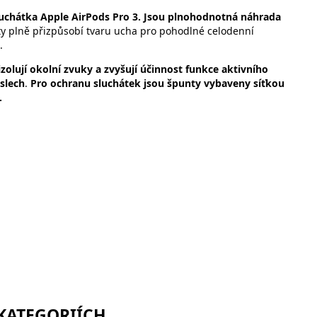
uchátka Apple AirPods Pro 3.
Jsou plnohodnotná náhrada
y plně přizpůsobí tvaru ucha pro pohodlné celodenní
.
izolují okolní zvuky a zvyšují účinnost funkce aktivního
oslech
.
Pro ochranu sluchátek jsou špunty vybaveny síťkou
ů.
 KATEGORIÍCH