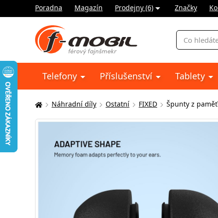
Poradna
Magazín
Prodejny (6)
Značky
Ko
Vyhledávání
Telefony
Příslušenství
Tablety
Náhradní díly
Ostatní
FIXED
Špunty z paměťo
Zde
se
nacházíte: