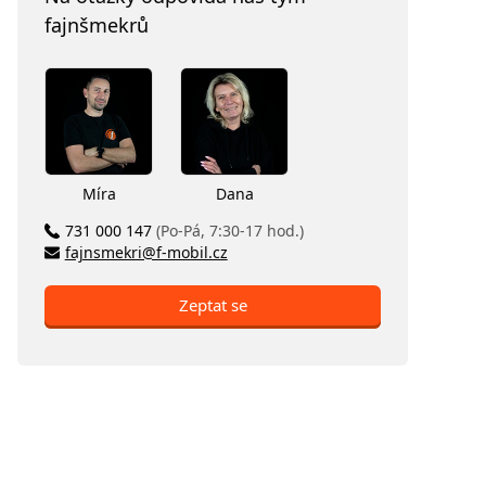
fajnšmekrů
Míra
Dana
731 000 147
(Po-Pá, 7:30-17 hod.)
fajnsmekri@f-mobil.cz
Zeptat se