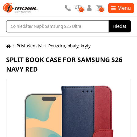
Menu
0
0
Vyhledávání
Hledat
Příslušenství
Pouzdra, obaly, kryty
Zde
se
SPLIT BOOK CASE FOR SAMSUNG S26
nacházíte:
NAVY RED