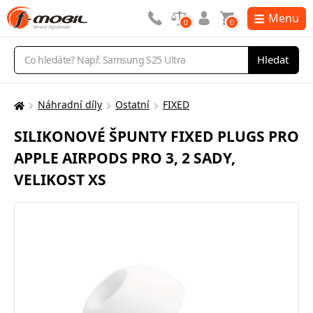
Menu
0
0
Vyhledávání
Hledat
Náhradní díly
Ostatní
FIXED
Zde
se
SILIKONOVÉ ŠPUNTY FIXED PLUGS PRO
nacházíte:
APPLE AIRPODS PRO 3, 2 SADY,
VELIKOST XS