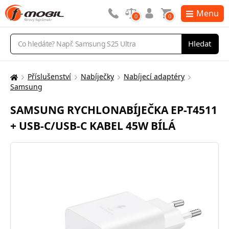
Menu
0
0
Vyhledávání
Hledat
Příslušenství
Nabíječky
Nabíjecí adaptéry
Zde
Samsung
se
nacházíte:
SAMSUNG RYCHLONABÍJEČKA EP-T4511
+ USB-C/USB-C KABEL 45W BÍLÁ