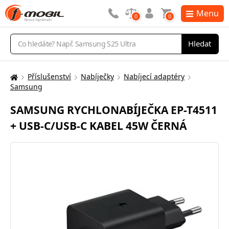
Menu
0
0
Vyhledávání
Hledat
Příslušenství
Nabíječky
Nabíjecí adaptéry
Zde
Samsung
se
nacházíte:
SAMSUNG RYCHLONABÍJEČKA EP-T4511
+ USB-C/USB-C KABEL 45W ČERNÁ