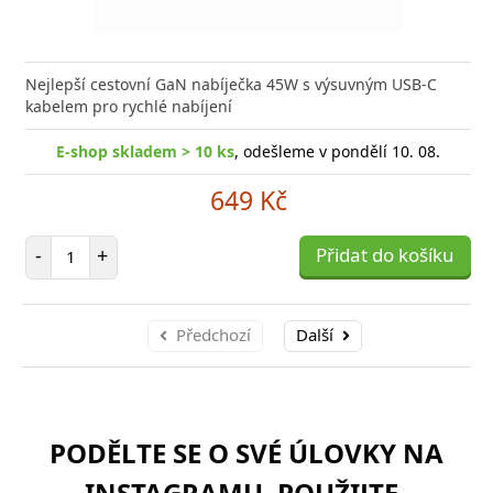
Nejlepší cestovní GaN nabíječka 45W s výsuvným USB-C
kabelem pro rychlé nabíjení
E-shop skladem > 10 ks
, odešleme v pondělí 10. 08.
649 Kč
Počet položek
-
+
Přidat do košíku
Předchozí
Další
PODĚLTE SE O SVÉ ÚLOVKY NA
INSTAGRAMU. POUŽIJTE